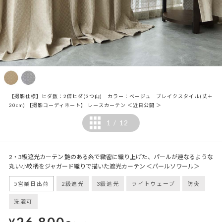
【撮影仕様】ヒダ数：2倍ヒダ(3つ山) カラー：ベージュ ブレイクスタイル(丈＋
20cm) 【撮影コーディネート】 レースカーテン ＜近日公開 ＞
1
12
/
2・3級遮光カーテン 艶のある糸で緻密に織り上げた、パールが連なるような
丸い小紋柄をジャガード織りで描いた遮光カーテン ＜パールソワール＞
5営業日出荷
2級遮光
3級遮光
ライトウェーブ
防炎
洗濯可
26,800