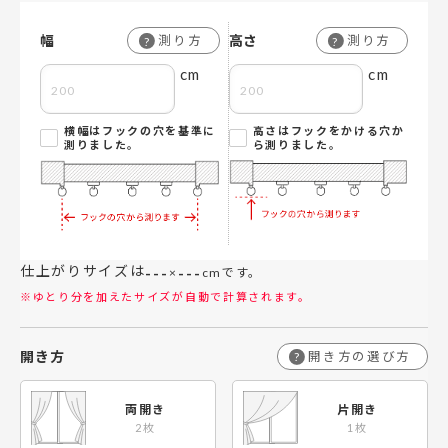
幅
高さ
測り方
測り方
?
?
cm
cm
横幅はフックの穴を基準に
高さはフックをかける穴か
測りました。
ら測りました。
仕上がりサイズは
---
---
×
cmです。
※ゆとり分を加えたサイズが自動で計算されます。
開き方
開き方の選び方
?
両開き
片開き