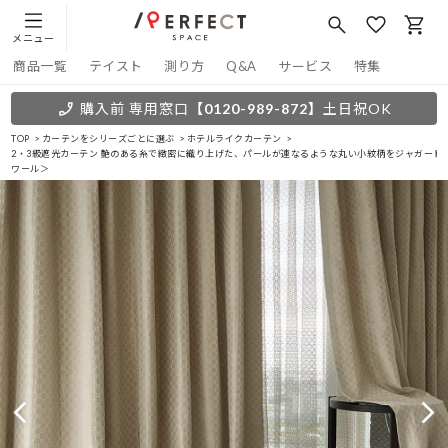
メニュー
商品一覧
テイスト
測り方
Q&A
サービス
特集
購入前 専用窓口
【0120-989-872】
土日祝OK
TOP
カーテンをシリーズごとに選ぶ
ホテルライクカーテン
2・3級遮光カーテン 艶のある糸で緻密に織り上げた、パールが連なるような丸い小紋柄をジャガード
ワール＞