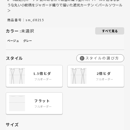
￥35,800
￥68,800
￥101,800
￥134,800
141～200
うな丸い小紋柄をジャガード織りで描いた遮光カーテン ＜パールソワール
＞
￥43,800
￥85,800
￥126,800
￥168,800
201～260
商品番号：sm_d8215
カラー
:
未選択
すべて見る
ベージュ
グレー
スタイル
スタイルの選び方
?
1.5倍ヒダ
2倍ヒダ
フルオーダー
フルオーダー
フラット
フルオーダー
サイズ