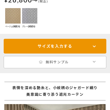
¥
～
(税込)
ベージュ(3級遮光)
グレー(2級遮光)
サイズを入力する
無料サンプル
表情を深める艶糸と、小紋柄のジャガード織り
美意識に寄り添う遮光カーテン