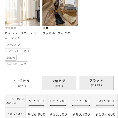
ボイルレースカーテン｜
タッセル | ヴィクター
エーフィン
シームレス
UVカット
防炎
洗濯可
ライトウェーブ
フラット
1.5倍ヒダ
2倍ヒダ
(ヒダなし)
(2つ山)
(3つ山)
50～100
101～200
201～300
301～400
￥26,900
￥53,800
￥80,700
￥107,600
50～140