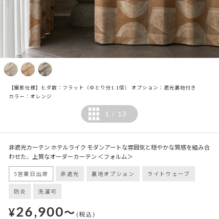
【撮影仕様】ヒダ数：フラット（ゆとり分1.1倍） オプション：遮光裏地付き
カラー：オレンジ
1
13
/
非遮光カーテン ホテルライク モダンアートな雰囲気と穏やかな質感を組み合
わせた、上質なオーダーカーテン ＜フォルム＞
5営業日出荷
非遮光
裏地オプション
ライトウェーブ
防炎
洗濯可
26,900
¥
～
(税込)