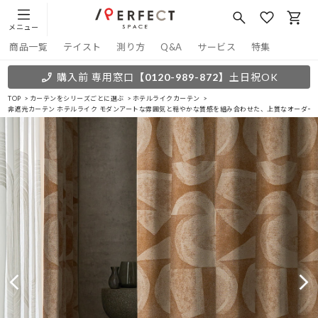
メニュー
商品一覧
テイスト
測り方
Q&A
サービス
特集
購入前 専用窓口
【0120-989-872】
土日祝OK
TOP
カーテンをシリーズごとに選ぶ
ホテルライクカーテン
非遮光カーテン ホテルライク モダンアートな雰囲気と穏やかな質感を組み合わせた、上質なオーダー