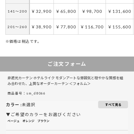
￥32,900
￥65,800
￥98,700
￥131,600
141～200
￥38,900
￥77,800
￥116,700
￥155,600
201～260
※価格は税込です。
50～100
50～130
131～285
101～200
286～420
201～300
421～555
301～400
ご注文フォーム
￥40,350
￥26,900
￥53,800
￥80,700
￥80,700
￥121,050
￥107,600
￥161,40
50～140
50～140
非遮光カーテン ホテルライク モダンアートな雰囲気と穏やかな質感を組
￥49,350
￥32,900
￥65,800
￥98,700
￥98,700
￥148,050
￥131,600
￥197,40
141～200
141～200
み合わせた、上質なオーダーカーテン ＜フォルム＞
商品番号：sm_d8066
￥58,350
￥38,900
￥77,800
￥116,700
￥116,700
￥175,050
￥155,600
￥233,40
201～260
201～260
カラー
:
未選択
すべて見る
▼ご希望のカラーをお選びください
ベージュ
オレンジ
ブラウン