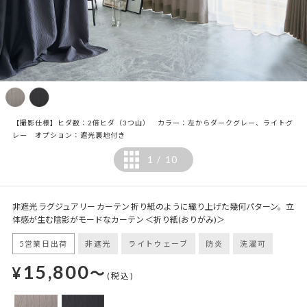
【撮影仕様】ヒダ数：2倍ヒダ（3つ山） カラー：左からダークグレー、ライトグ
レー オプション：遮光裏地付き
1
10
/
非遮光 ラグジュアリー カーテン 折り紙のように織り上げた幾何パターン。立
体感が生む陰影がモードなカーテン ＜折り紙(おりがみ)＞
5営業日出荷
非遮光
ライトウェーブ
防炎
洗濯可
15,800
¥
～
(税込)