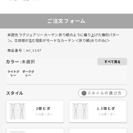
50～130
30～65
131～285
66～150
151～225
286～420
226～300
421～555
3
5
ご注文フォーム
￥15,800
￥15,800
￥31,600
￥31,600
￥47,400
￥47,400
￥63,200
￥63,200
￥
￥
50～140
50～140
非遮光 ラグジュアリー カーテン 折り紙のように織り上げた幾何パター
￥19,900
￥19,900
￥39,800
￥39,800
￥59,700
￥59,700
￥79,600
￥79,600
￥
￥
141～200
141～200
ン。立体感が生む陰影がモードなカーテン ＜折り紙(おりがみ)＞
商品番号：ml_1147
￥24,000
￥24,000
￥48,000
￥48,000
￥72,000
￥72,000
￥96,000
￥96,000
￥
￥
201～260
201～260
カラー
:
未選択
すべて見る
ライトグ
ダークグ
レー
レー
スタイル
スタイルの選び方
?
2倍ヒダ
1.5倍ヒダ
フルオーダー
フルオーダー