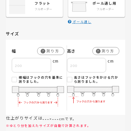
フラット
ポール通し用
フルオーダー
フルオーダー
ポール通し
サイズ
幅
高さ
測り方
測り方
?
?
cm
cm
横幅はフックの穴を基準に
高さはフックをかける穴か
測りました。
ら測りました。
仕上がりサイズは
---
---
×
cmです。
※ゆとり分を加えたサイズが自動で計算されます。