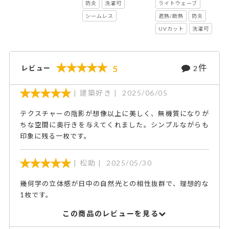
防炎
洗濯可
ライトウェーブ
シームレス
遮熱/断熱
防炎
UVカット
洗濯可
件
5
レビュー
2
建築好き
2025/06/05
テクスチャーの陰影が想像以上に美しく、無機質になりが
ちな空間に奥行きを与えてくれました。シンプルながらも
印象に残る一枚です。
松助
2025/05/30
幾何学の立体感が日中の自然光との相性抜群で、理想的な
1枚です。
この商品のレビューを見る