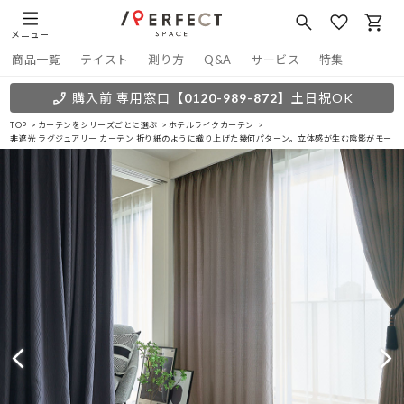
メニュー
商品一覧
テイスト
測り方
Q&A
サービス
特集
購入前 専用窓口
【0120-989-872】
土日祝OK
TOP
カーテンをシリーズごとに選ぶ
ホテルライクカーテン
非遮光 ラグジュアリー カーテン 折り紙のように織り上げた幾何パターン。立体感が生む陰影がモードな