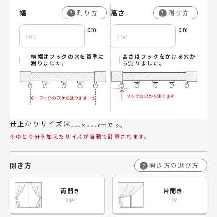
幅
高さ
測り方
測り方
?
?
cm
cm
横幅はフックの穴を基準に
高さはフックをかける穴か
測りました。
ら測りました。
仕上がりサイズは
---
---
×
cmです。
※ゆとり分を加えたサイズが自動で計算されます。
開き方
開き方の選び方
?
両開き
片開き