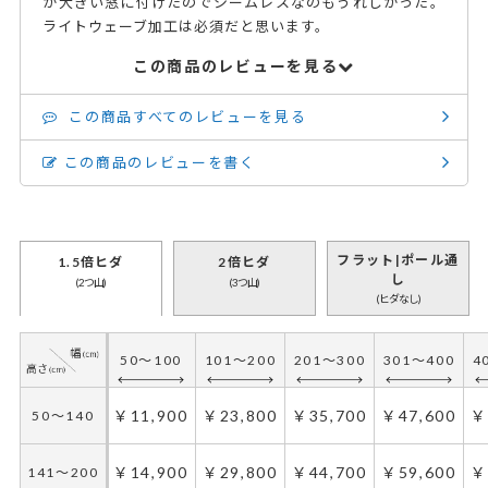
が大きい窓に付けたのでシームレスなのもうれしかった。
ライトウェーブ加工は必須だと思います。
この商品のレビューを見る
この商品すべてのレビューを見る
この商品のレビューを書く
フラット|ポール通
1.5倍ヒダ
2倍ヒダ
し
(2つ山)
(3つ山)
(ヒダなし)
50～100
101～200
201～300
301～400
4
￥11,900
￥23,800
￥35,700
￥47,600
￥
50～140
￥14,900
￥29,800
￥44,700
￥59,600
￥
141～200