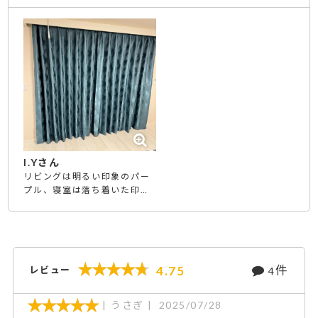
I.Yさん
リビングは明るい印象のパー
プル、寝室は落ち着いた印象
のターコイズにしました。 決
して安くはないですが、高級
感と満足感が段違いです。 レ
ースのカーテンも、キラキラ
していてとても良いです。 予
件
4.75
レビュー
4
算にある程度余裕があるな
ら、絶対にオススメしたい商
品だと思いました。 また次回
うさぎ
2025/07/28
も、このストアで購入したい