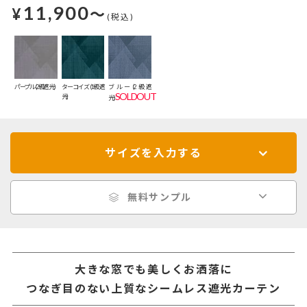
11,900
¥
～
(税込)
パープル(2級遮光)
ターコイズ(1級遮
ブルー(2級遮
SOLDOUT
光)
光)
サイズを入力する
無料サンプル
大きな窓でも美しくお洒落に
つなぎ目のない上質なシームレス遮光カーテン