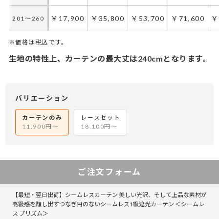
￥17,900
￥35,800
￥53,700
￥71,600
￥
201～260
※価格は税込です。
生地の特性上、カーテンの最大丈は240cmとなります。
50～100
50～130
101～200
131～285
201～300
286～420
421～555
301～400
5
￥17,850
￥11,900
￥35,700
￥23,800
￥53,550
￥35,700
￥47,600
￥71,400
￥
50～140
50～140
バリエーション
￥22,350
￥14,900
￥44,700
￥29,800
￥67,050
￥44,700
￥59,600
￥89,400
￥
141～200
141～200
カーテンのみ
レースセット
11,900円～
18,100円～
￥26,850
￥17,900
￥53,700
￥35,800
￥80,550
￥53,700
￥71,600
￥107,400
￥
201～260
201～260
ご注文フォーム
【最短・翌日出荷】シームレスカーテン 美しい光沢、そして上品な素材が
高級感を醸し出すつなぎ目のないシームレス1級遮光カーテン ＜シームレ
ス プリズム＞