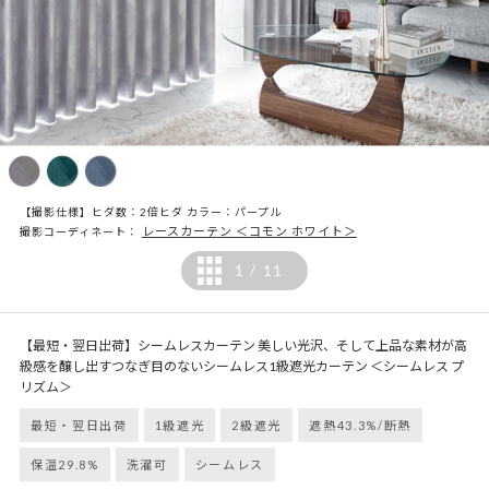
【撮影仕様】ヒダ数：2倍ヒダ カラー：パープル
レースカーテン ＜コモン ホワイト＞
撮影コーディネート：
1
11
/
【最短・翌日出荷】シームレスカーテン 美しい光沢、そして上品な素材が高
級感を醸し出すつなぎ目のないシームレス1級遮光カーテン ＜シームレス プ
リズム＞
最短・翌日出荷
1級遮光
2級遮光
遮熱43.3%/断熱
保温29.8%
洗濯可
シームレス