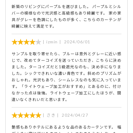
と思います。
新築のリビングにパープルを選びました。 パープルとシル
バーの模様なので光沢感と高級感もあり綺麗です。 家の家
具がグレーを色調にしたものが多く、こちらのカーテンが
綺麗に映えて満足です。
izmin
2024/06/01
サンプルを取り寄せたら、ブルーは意外とグレーに近い感
じで、改めてターコイズを送っていただき、こちらに決め
ました。ターコイズだと1級遮光なのも、決め手になりま
した。シックできれいな濃い青色です。斜めのプリズムが
おしゃれ。光沢もあり、シームレスなのも気に入っていま
す。「ライトウェーブ加工がおすすめ」とあるのに、付け
なかった点は後悔。ライトウェーブ加工にしたほうが、間
違いなくきれいだと思います。
さき
2024/04/27
艶感もありホテルにあるような品のあるカーテンです。 幅