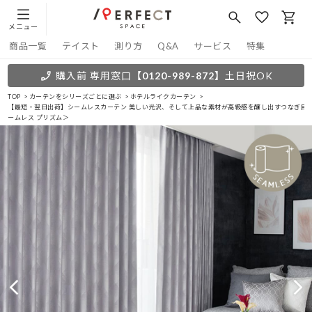
メニュー
商品一覧
テイスト
測り方
Q&A
サービス
特集
購入前 専用窓口
【0120-989-872】
土日祝OK
TOP
カーテンをシリーズごとに選ぶ
ホテルライクカーテン
【最短・翌日出荷】シームレスカーテン 美しい光沢、そして上品な素材が高級感を醸し出すつなぎ目の
ームレス プリズム＞