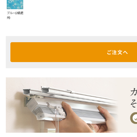
ブルー(2級遮
光)
ご注文へ