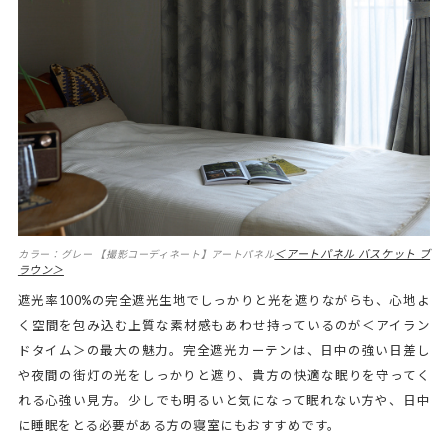
＜アートパネル バスケット ブ
カラー：グレー 【撮影コーディネート】アートパネル
ラウン＞
遮光率100%の完全遮光生地でしっかりと光を遮りながらも、心地よ
く空間を包み込む上質な素材感もあわせ持っているのが＜アイラン
ドタイム＞の最大の魅力。完全遮光カーテンは、日中の強い日差し
や夜間の街灯の光をしっかりと遮り、貴方の快適な眠りを守ってく
れる心強い見方。少しでも明るいと気になって眠れない方や、日中
に睡眠をとる必要がある方の寝室にもおすすめです。