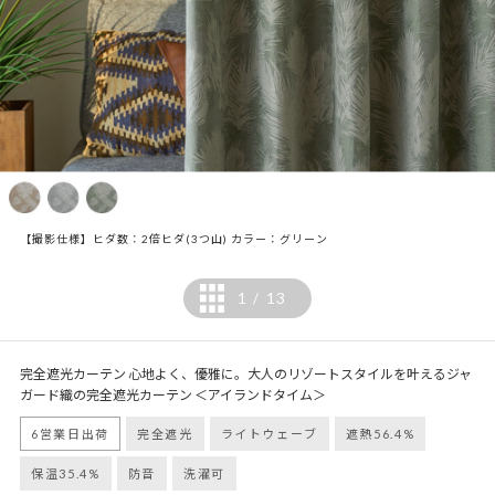
【撮影仕様】ヒダ数：2倍ヒダ(3つ山) カラー：グリーン
1
13
/
完全遮光カーテン 心地よく、優雅に。大人のリゾートスタイルを叶えるジャ
ガード織の完全遮光カーテン ＜アイランドタイム＞
6営業日出荷
完全遮光
ライトウェーブ
遮熱56.4%
保温35.4%
防音
洗濯可