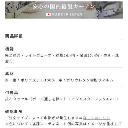
商品詳細
機能
完全遮光・ライトウェーブ・遮熱56.4%・保温35.4%・防音・洗
濯可
素材
表・裏：ポリエステル100% 中：ポリウレタン樹脂フィルム
付属品
共布タッセル（ポール通しを除く）・アジャスターフックA or B
確認事項
ご注文サイズによって巾継ぎが発生します⇒
詳しくはこちら
※色について：各種コーディネート例の写真はイメージを重視して