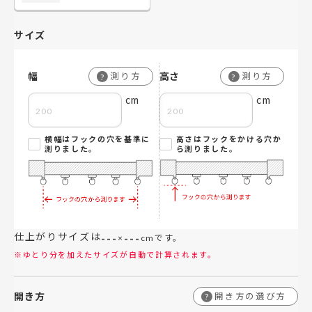
サイズ
幅
高さ
測り方
測り方
?
?
cm
cm
横幅はフックの穴を基準に
高さはフックをかける穴か
測りました。
ら測りました。
仕上がりサイズは
---
---
×
cmです。
※ゆとり分を加えたサイズが自動で計算されます。
開き方
開き方の選び方
?