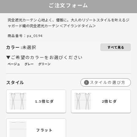
ご注文フォーム
￥21,900
￥14,600
￥43,800
￥29,200
￥65,700
￥43,800
￥58,400
￥87,600
￥
50～140
50～140
完全遮光カーテン 心地よく、優雅に。大人のリゾートスタイルを叶えるジ
￥27,600
￥18,400
￥55,200
￥36,800
￥82,800
￥55,200
￥73,600
￥110,400
￥
141～200
141～200
ャガード織の完全遮光カーテン ＜アイランドタイム＞
商品番号：pa_0194
￥33,300
￥22,200
￥66,600
￥44,400
￥99,900
￥66,600
￥88,800
￥133,200
￥
201～260
201～260
カラー
:
未選択
すべて見る
▼ご希望のカラーをお選びください
ベージュ
グレー
グリーン
スタイル
スタイルの選び方
?
1.5倍ヒダ
2倍ヒダ
フラット