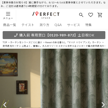
【夏季休業のお知らせ】誠に勝手ながら、8/13～8/16は夏季休業とさせていただきます。な
お、ご注文は通常通り24時間受け付けております。
メニュー
商品一覧
テイスト
測り方
Q&A
サービス
特集
購入前 専用窓口
【0120-989-872】
土日祝OK
TOP
カーテンをシリーズごとに選ぶ
Hawaiiのある暮らし「マハナ ハワイアンズ」カーテン
完全遮光カーテン 心地よく、優雅に。大人のリゾートスタイルを叶えるジャガード織の完全遮光カーテ