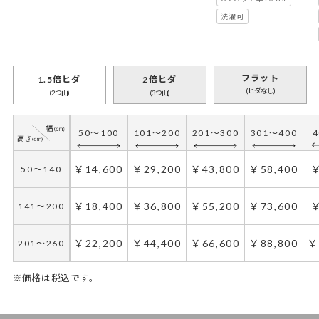
洗濯可
フラット
1.5倍ヒダ
2倍ヒダ
(ヒダなし)
(2つ山)
(3つ山)
50～100
101～200
201～300
301～400
4
￥14,600
￥29,200
￥43,800
￥58,400
￥
50～140
￥18,400
￥36,800
￥55,200
￥73,600
￥
141～200
￥22,200
￥44,400
￥66,600
￥88,800
￥
201～260
※価格は税込です。
50～100
50～130
101～200
131～285
201～300
286～420
421～555
301～400
5