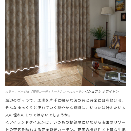
＜シュフレ ホワイト＞
カラー：ベージュ【撮影コーディネート】レースカーテン
海辺のヴィラで、珈琲を片手に微かな波の音と音楽に耳を傾ける。
そんなゆっくりと流れていく穏やかな時間は、いつかは叶えたい大
人の憧れの１つではないでしょうか。
＜アイランドタイム＞は、いつものお部屋にいながら南国のリゾー
トの空気を味わえる完全遮光カーテン。充実の機能性と上質な生地