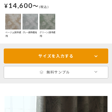
14,600
¥
～
(税込)
ベージュ(完全遮
グレー(完全遮光)
グリーン(完全遮
光)
光)
サイズを入力する
無料サンプル