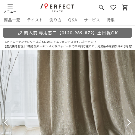
メニュー
商品一覧
テイスト
測り方
Q&A
サービス
特集
購入前 専用窓口
【0120-989-872】
土日祝OK
TOP
カーテンをシリーズごとに選ぶ
エレガントスタイルカーテン
【遮光裏地付き】1級遮光カーテン ふくれジャガードの立体的な織りと、光沢糸の繊細な煌めきを宿す