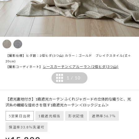
【撮影仕様】ヒダ数：2倍ヒダ(3つ山) カラー：ゴールド ブレイクスタイル(丈＋
20cm)
レースカーテン＜アルーラ＞/2倍ヒダ(3つ山)
【撮影コーディネート】
1
10
/
【遮光裏地付き】1級遮光カーテン ふくれジャガードの立体的な織りと、光
沢糸の繊細な煌めきを宿す1級遮光カーテン ＜ロックジェム＞
5営業日出荷
1級遮光相当
形状記憶
遮熱率56.7％
保温率33.8％洗濯可