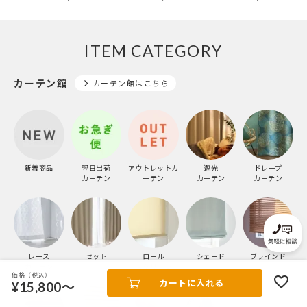
ITEM CATEGORY
カーテン館
カーテン館はこちら
新着商品
翌日出荷
アウトレットカ
遮光
ドレープ
カーテン
ーテン
カーテン
カーテン
レース
セット
ロール
シェード
ブラインド
カーテン
スクリーン
価格（税込）
カートに入れる
¥15,800～