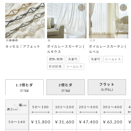
タッセル｜アフェット
ボイルレースカーテン | 
ボイルレースカーテン | 
ルキウス
ルベル
遮熱/断熱
洗濯可
洗濯可
シームレス
形状記憶
シームレス
フラット
1.5倍ヒダ
2倍ヒダ
(ヒダなし)
(2つ山)
(3つ山)
50～100
101～200
201～300
301～400
4
￥15,800
￥31,600
￥47,400
￥63,200
￥
50～140