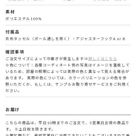
素材
ポリエステル100%
付属品
共布タッセル（ポール通しを除く）・アジャスターフックA or B
確認事項
ご注文サイズによって巾継ぎが発生します⇒
詳しくはこちら
※色について：各種コーディネート例の写真はイメージを重視して
いるため、部屋の照明によっては実際の色と異なって見える場合が
あります。 実際の色については、カラーバリエーションの色を参
照いただくか、もしくは、サンプルお取り寄せサービスをご利用く
ださい。
お届け
こちらの商品は、平日10時までのご注文で、5営業日出荷の商品で
す。
※土日祝を除きます。
※繁忙期など、最短営業日に出荷できないこともございますので予