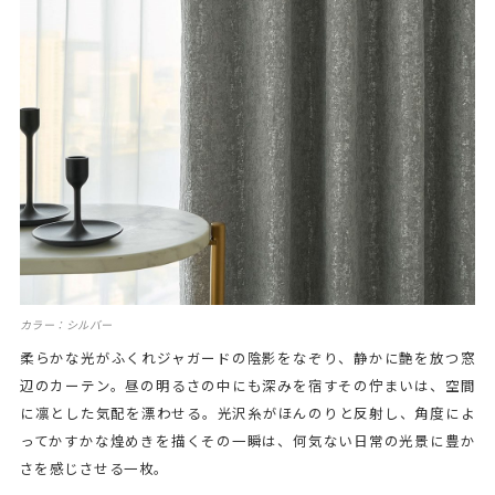
カラー：シルバー
柔らかな光がふくれジャガードの陰影をなぞり、静かに艶を放つ窓
辺のカーテン。昼の明るさの中にも深みを宿すその佇まいは、空間
に凛とした気配を漂わせる。光沢糸がほんのりと反射し、角度によ
ってかすかな煌めきを描くその一瞬は、何気ない日常の光景に豊か
さを感じさせる一枚。