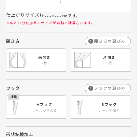
仕上がりサイズは
---
---
×
cmです。
※ゆとり分を加えたサイズが自動で計算されます。
開き方
開き方の選び方
?
両開き
片開き
フック
フックの選び方
?
Aフック
Bフック
レールが見える
レールを隠す
形状記憶加工