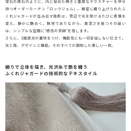
宝石の原石のように、内に秘めた輝きと重厚なテクスチャーを併せ
持つオーダーカーテン「ロックジェム」。緻密に織り上げられたふ
くれジャガードが生み出す陰影は、窓辺で光を受けるたびに表情を
変え、静かに艶めく。無地でありながら、奥深さを放つその装い
は、シンプルな空間に“感性の余韻”を宿します。
さらに、1級遮光の裏地をつけ、機能性にも一切妥協しない仕立て。
光と陰、デザインと機能。そのすべてが調和した美しい一枚。
織りで立体を描き、光沢糸で艶を纏う
ふくれジャガードの技術的なテキスタイル