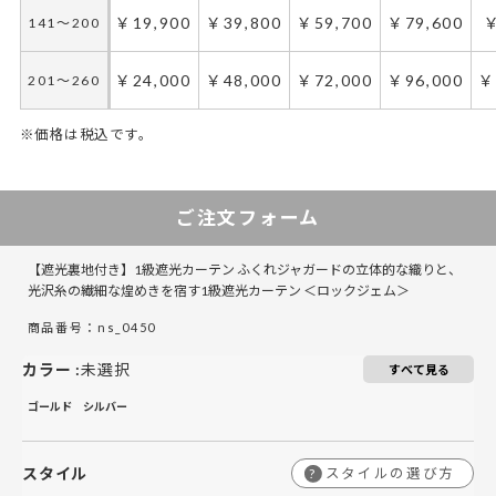
￥19,900
￥39,800
￥59,700
￥79,600
￥
141～200
￥24,000
￥48,000
￥72,000
￥96,000
￥
201～260
※価格は税込です。
50～100
50～130
101～200
131～285
286～420
201～300
421～555
301～400
5
ご注文フォーム
￥23,700
￥15,800
￥47,400
￥31,600
￥47,400
￥71,100
￥63,200
￥94,800
￥
50～140
50～140
【遮光裏地付き】1級遮光カーテン ふくれジャガードの立体的な織りと、
￥29,850
￥19,900
￥59,700
￥39,800
￥59,700
￥89,550
￥79,600
￥119,400
￥
141～200
141～200
光沢糸の繊細な煌めきを宿す1級遮光カーテン ＜ロックジェム＞
商品番号：ns_0450
￥36,000
￥24,000
￥72,000
￥48,000
￥72,000
￥108,000
￥96,000
￥144,000
￥
201～260
201～260
カラー
:
未選択
すべて見る
ゴールド
シルバー
スタイル
スタイルの選び方
?