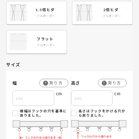
1.5倍ヒダ
2倍ヒダ
フルオーダー
フルオーダー
フラット
フルオーダー
サイズ
幅
高さ
測り方
測り方
?
?
cm
cm
横幅はフックの穴を基準に
高さはフックをかける穴か
測りました。
ら測りました。