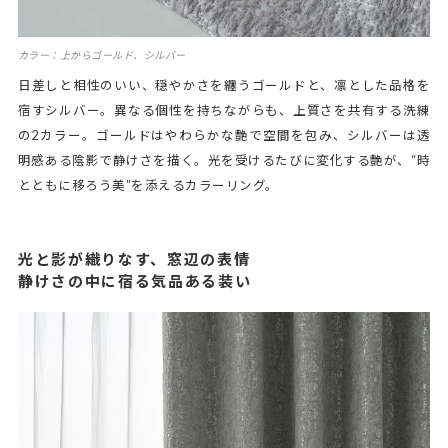
カラー：上からゴールド、シルバー
日差しと相性のいい、穏やかさを纏うゴールドと、凛とした品格を
宿すシルバー。異なる個性を持ちながらも、上質さを共有する洗練
の2カラー。ゴールドはやわらかな艶で空間を包み、シルバーは透
明感ある陰影で静けさを描く。光を受けるたびに変化する艶が、“時
とともに移ろう美”を添えるカラーリング。
光と影が織りなす、窓辺の表情
静けさの中に宿る気品ある装い