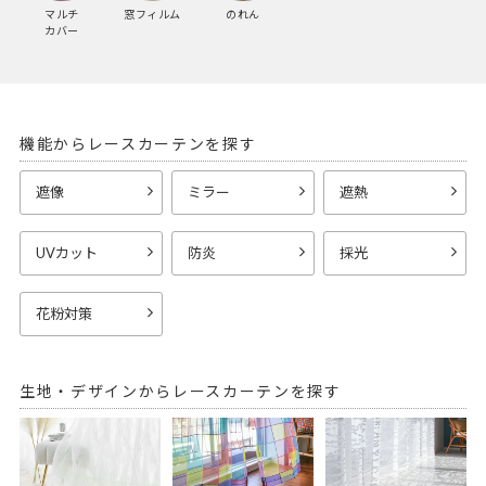
マルチ
窓フィルム
のれん
カバー
機能からレースカーテンを探す
遮像
ミラー
遮熱
UVカット
防炎
採光
花粉対策
生地・デザインからレースカーテンを探す