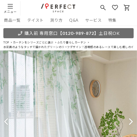
メニュー
商品一覧
テイスト
測り方
Q&A
サービス
特集
購入前 専用窓口
【0120-989-872】
土日祝OK
TOP
カーテンをシリーズごとに選ぶ
ふたり暮らしカーテン
水彩画のようなタッチで描かれたグリーンのリーフデザイン！透明感のあるレースで楽しむ癒しのインテ