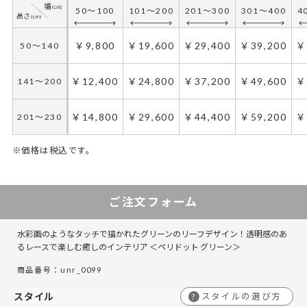
50～100
101～200
201～300
301～400
4
50～100
101～200
201～300
301～400
4
￥8,300
￥16,600
￥24,900
￥33,200
￥
50～140
￥9,800
￥19,600
￥29,400
￥39,200
￥
50～140
￥10,900
￥21,800
￥32,700
￥43,600
￥
141～200
￥12,400
￥24,800
￥37,200
￥49,600
￥
141～200
￥13,500
￥27,000
￥40,500
￥54,000
￥
201～230
￥14,800
￥29,600
￥44,400
￥59,200
￥
201～230
※価格は税込です。
50～100
50～130
101～200
131～285
201～300
286～420
301～400
421～555
5
4
ご注文フォーム
￥14,700
￥9,800
￥29,400
￥19,600
￥44,100
￥29,400
￥58,800
￥39,200
￥
￥
50～140
50～140
水彩画のようなタッチで描かれたグリーンのリーフデザイン！透明感のあ
￥18,600
￥12,400
￥37,200
￥24,800
￥55,800
￥37,200
￥74,400
￥49,600
￥
￥
141～200
141～200
るレースで楽しむ癒しのインテリア ＜ペリドット グリーン＞
商品番号：unr_0099
￥22,200
￥14,800
￥44,400
￥29,600
￥66,600
￥44,400
￥88,800
￥59,200
￥
￥
201～230
201～230
スタイル
スタイルの選び方
?