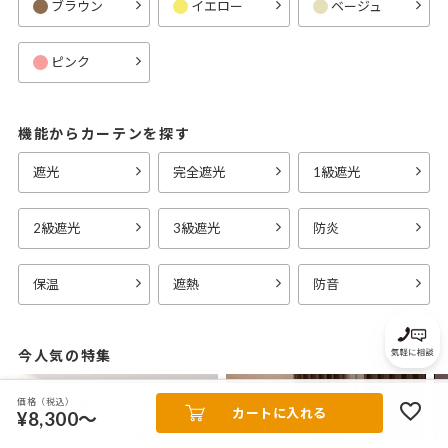
ブラウン
イエロー
ベージュ
ピンク
機能からカーテンを探す
遮光
完全遮光
1級遮光
2級遮光
3級遮光
防炎
保温
遮熱
防音
今人気の特集
価格（税込）
カートに入れる
¥8,300～