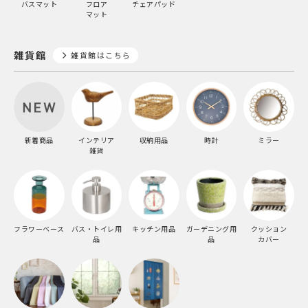
バスマット
フロア
チェアパッド
マット
雑貨館
雑貨館はこちら
新着商品
インテリア
収納用品
時計
ミラー
雑貨
フラワーベース
バス・トイレ用
キッチン用品
ガーデニング用
クッション
品
品
カバー