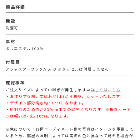
商品詳細
機能
洗濯可
素材
ポリエステル100％
付属品
アジャスターフックA or B ※タッセルは付属しません
確認事項
ご注文サイズによって巾継ぎが発生します⇒
詳しくはこちら
・お作りする際、丈は芯地(上)から測り、カットいたします。
・デザイン部分高さ約117㎝になります。
・絵羽柄のため高さ230cmまでの展開となります。※撮影カーテ
ンは幅200×丈218㎝になります。
※色について：各種コーディネート例の写真はイメージを重視して
いるため、部屋の照明によっては実際の色と異なって見える場合が