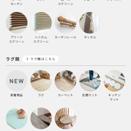
カーテン
スクリーン
プリーツ
ハニカム
カーテンレール
タッセル
スクリーン
スクリーン
ラグ館
ラグ館はこちら
新着商品
ラグ
カーペット
玄関マット
キッチン
マット