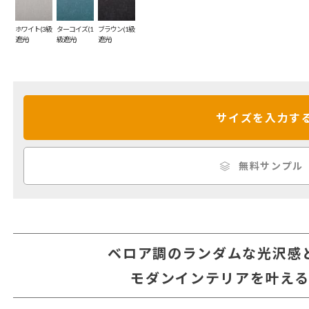
ホワイト(3級
ターコイズ(1
ブラウン(1級
遮光)
級遮光)
遮光)
サイズを入力す
無料サンプル
ベロア調のランダムな光沢感
モダンインテリアを叶え