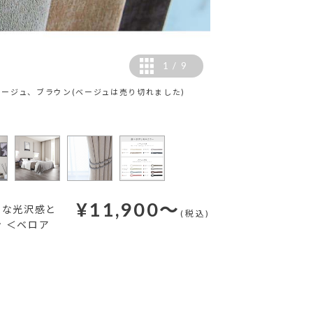
1
/
9
ベージュ、ブラウン(ベージュは売り切れました)
【撮影仕様】1.5倍ヒダ
カラー：ターコイズ【撮
¥
11,900
～
ムな光沢感と
(税込)
 ＜ベロア