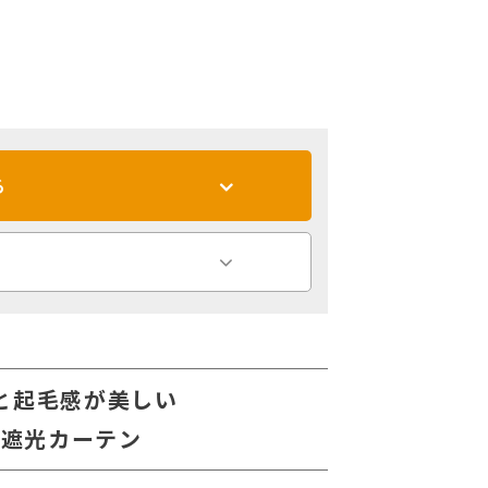
る
と起毛感が美しい
る遮光カーテン