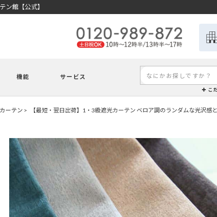
ーテン館【公式】
機能
サービス
こ
カーテン
【最短・翌日出荷】1・3級遮光カーテン ベロア調のランダムな光沢感