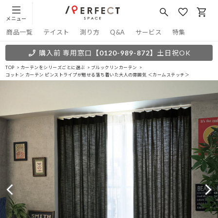
メニュー
商品一覧
テイスト
測り方
Q&A
サービス
特集
購入前 専用窓口
【0120-989-872】
土日祝OK
TOP
カーテンをシリーズごとに選ぶ
ブルックリンカーテン
コットン カーテン ピンストライプが魅せる落ち着いた大人の雰囲気 ＜カームステッチ＞