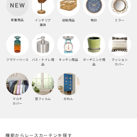
新着商品
インテリア
収納用品
時計
ミラー
雑貨
フラワーベース
バス・トイレ用
キッチン用品
ガーデニング用
クッション
品
品
カバー
マルチ
窓フィルム
のれん
カバー
機能からレースカーテンを探す