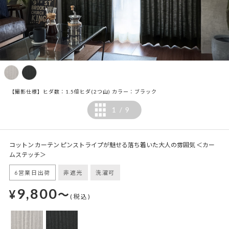
【撮影仕様】ヒダ数：1.5倍ヒダ(2つ山) カラー：ブラック
1
9
/
コットン カーテン ピンストライプが魅せる落ち着いた大人の雰囲気 ＜カー
ムステッチ＞
6営業日出荷
非遮光
洗濯可
9,800
¥
～
(税込)