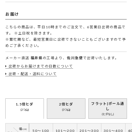
お届け
こちらの商品は、平日10時までのご注文で、6営業日出荷の商品で
す。
※土日祝を除きます。
※繁忙期など、最短営業日に出荷できないこともございますので予
めご了承ください。
メーカー直送
福井県
の工場より、
佐川急便
で出荷いたします。
出荷からお届けまでの日数について
出荷・配送・送料について
フラット|ポール通
1.5倍ヒダ
2倍ヒダ
し
(2つ山)
(3つ山)
(ヒダなし)
50～100
101～200
201～300
301～400
4