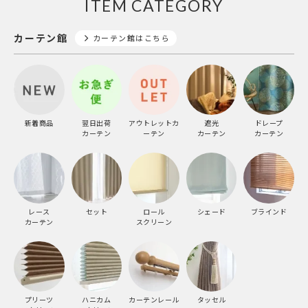
ITEM CATEGORY
カーテン館
カーテン館はこちら
新着商品
翌日出荷
アウトレットカ
遮光
ドレープ
カーテン
ーテン
カーテン
カーテン
レース
セット
ロール
シェード
ブラインド
カーテン
スクリーン
プリーツ
ハニカム
カーテンレール
タッセル