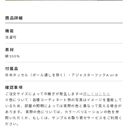
商品詳細
機能
洗濯可
素材
綿100%
付属品
共布タッセル（ポール通しを除く）・アジャスターフックA or B
確認事項
ご注文サイズによって巾継ぎが発生します⇒
詳しくはこちら
※色について：各種コーディネート例の写真はイメージを重視して
いるため、部屋の照明によっては実際の色と異なって見える場合が
あります。 実際の色については、カラーバリエーションの色を参
照いただくか、もしくは、サンプルお取り寄せサービスをご利用く
ださい。