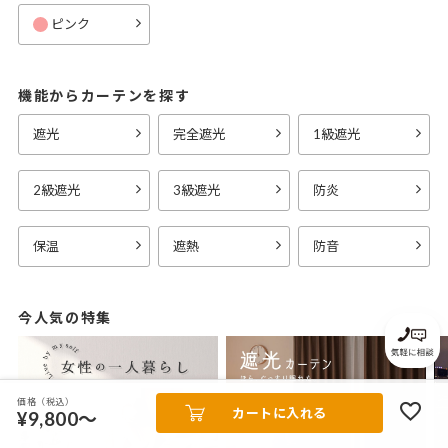
ピンク
機能からカーテンを探す
遮光
完全遮光
1級遮光
2級遮光
3級遮光
防炎
保温
遮熱
防音
今人気の特集
価格（税込）
カートに入れる
¥9,800～