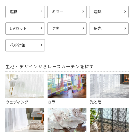
遮像
ミラー
遮熱
UVカット
防炎
採光
花粉対策
生地・デザインからレースカーテンを探す
ウェディング
カラー
光と陰