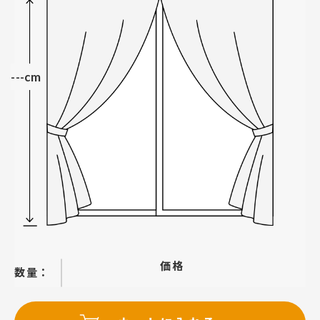
---cm
価格
−
＋