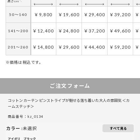
￥9,800
￥19,600
￥29,400
￥39,200
￥
50～140
￥12,400
￥24,800
￥37,200
￥49,600
￥
141～200
￥14,800
￥29,600
￥44,400
￥59,200
￥
201～260
※価格は税込です。
50～100
50～130
101～200
131～285
201～300
286～420
301～400
421～555
5
4
ご注文フォーム
￥14,700
￥9,800
￥29,400
￥19,600
￥44,100
￥29,400
￥58,800
￥39,200
￥
￥
50～140
50～140
コットン カーテン ピンストライプが魅せる落ち着いた大人の雰囲気 ＜カ
￥18,600
￥12,400
￥37,200
￥24,800
￥55,800
￥37,200
￥74,400
￥49,600
￥
￥
141～200
141～200
ームステッチ＞
商品番号：kz_0134
￥22,200
￥14,800
￥44,400
￥29,600
￥66,600
￥44,400
￥88,800
￥59,200
￥
￥
201～260
201～260
カラー
:
未選択
すべて見る
アイボリ
ブラック