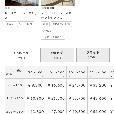
レースカーテン | カルデ
プライバシーレースカー
ス
テン｜キングス
洗濯可
シームレス
遮像
遮熱26%/断熱
保温29%
UVカット率86%
フラット
1.5倍ヒダ
2倍ヒダ
(ヒダなし)
(2つ山)
(3つ山)
50～100
101～200
201～300
301～400
4
￥8,300
￥16,600
￥24,900
￥33,200
￥
50～140
￥10,900
￥21,800
￥32,700
￥43,600
￥
141～200
￥13,500
￥27,000
￥40,500
￥54,000
￥
201～260