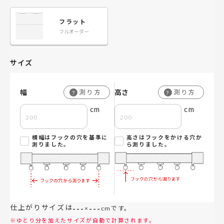
フラット
フルオーダー
サイズ
幅
高さ
測り方
測り方
?
?
cm
cm
横幅はフックの穴を基準に
高さはフックをかける穴か
測りました。
ら測りました。
仕上がりサイズは
---
---
×
cmです。
※ゆとり分を加えたサイズが自動で計算されます。