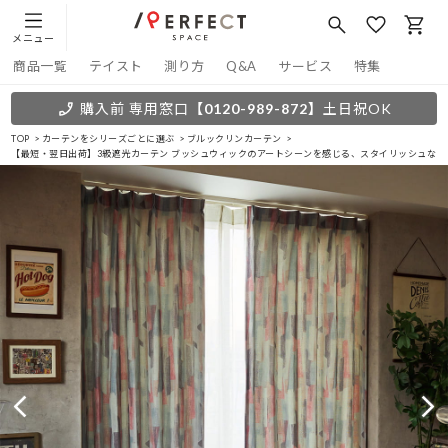
メニュー
商品一覧
テイスト
測り方
Q&A
サービス
特集
購入前 専用窓口
【0120-989-872】
土日祝OK
TOP
カーテンをシリーズごとに選ぶ
ブルックリンカーテン
【最短・翌日出荷】3級遮光カーテン ブッシュウィックのアートシーンを感じる、スタイリッシュなブ