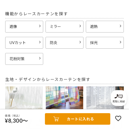
機能からレースカーテンを探す
遮像
ミラー
遮熱
UVカット
防炎
採光
花粉対策
生地・デザインからレースカーテンを探す
ウェディング
カラー
光と陰
価格（税込）
カートに入れる
¥8,300～