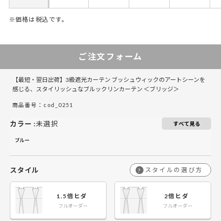
※価格は税込です。
50～100
50～130
101～200
131～285
201～300
286～420
301～400
421～555
5
4
ご注文フォーム
￥12,450
￥8,300
￥24,900
￥16,600
￥37,350
￥24,900
￥49,800
￥33,200
￥
￥
50～140
50～140
【最短・翌日出荷】3級遮光カーテン ブッシュウィックのアートシーンを
￥16,350
￥10,900
￥32,700
￥21,800
￥49,050
￥32,700
￥65,400
￥43,600
￥
￥
141～200
141～200
感じる、スタイリッシュなブルックリンカーテン ＜ブリッジ＞
商品番号：cod_0251
￥20,250
￥13,500
￥40,500
￥27,000
￥60,750
￥40,500
￥81,000
￥54,000
￥
￥
201～260
201～260
カラー
:
未選択
すべて見る
ブルー
スタイル
スタイルの選び方
?
1.5倍ヒダ
2倍ヒダ
フルオーダー
フルオーダー