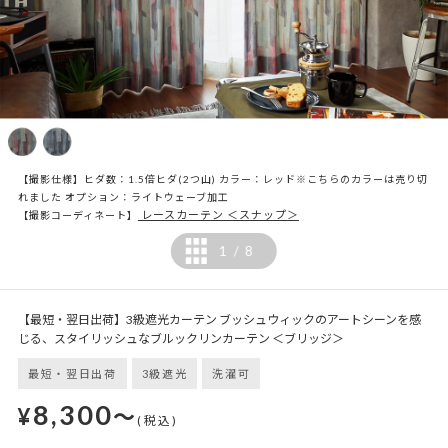
【撮影仕様】ヒダ数：1.5倍ヒダ(2つ山) カラー：レッド※こちらのカラーは売り切
れました オプション：ライトウェーブ加工
レースカーテン ＜スナップ＞
【撮影コーディネート】
1
8
/
【最短・翌日出荷】3級遮光カーテン ブッシュウィックのアートシーンを感
じる、スタイリッシュなブルックリンカーテン ＜ブリッジ＞
最短・翌日出荷
3級遮光
洗濯可
8,300
¥
～
(税込)