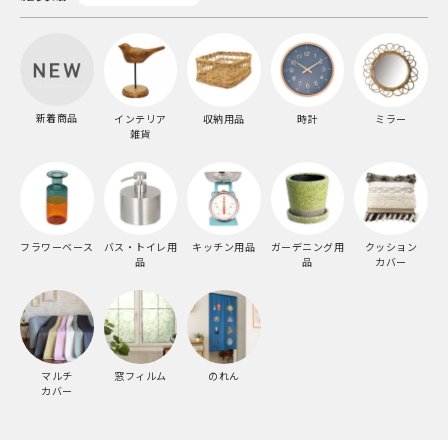
新着商品
インテリア
収納用品
時計
ミラー
雑貨
フラワーベース
バス・トイレ用
キッチン用品
ガーデニング用
クッション
品
品
カバー
マルチ
窓フィルム
のれん
カバー