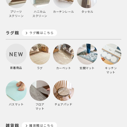
プリーツ
ハニカム
カーテンレール
タッセル
スクリーン
スクリーン
ラグ館
ラグ館はこちら
新着商品
ラグ
カーペット
玄関マット
キッチン
マット
バスマット
フロア
チェアパッド
マット
雑貨館
雑貨館はこちら