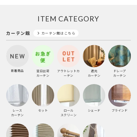
ITEM CATEGORY
カーテン館
カーテン館はこちら
新着商品
翌日出荷
アウトレットカ
遮光
ドレープ
カーテン
ーテン
カーテン
カーテン
レース
セット
ロール
シェード
ブラインド
カーテン
スクリーン