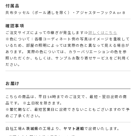
付属品
共布タッセル（ポール通しを除く）・アジャスターフックA or B
確認事項
ご注文サイズによって巾継ぎが発生します⇒
詳しくはこちら
※色について：各種コーディネート例の写真はイメージを重視して
いるため、部屋の照明によっては実際の色と異なって見える場合が
あります。 実際の色については、カラーバリエーションの色を参
照いただくか、もしくは、サンプルお取り寄せサービスをご利用く
ださい。
お届け
こちらの商品は、平日14時までのご注文で、最短・翌日出荷の商
品です。
※土日祝を除きます。
※繁忙期など、最短営業日に出荷できないこともございますので予
めご了承ください。
自社工場A
茨城県
の工場より、
ヤマト運輸
で出荷いたします。