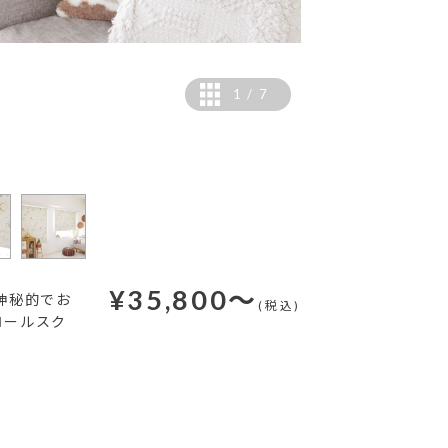
1
/
7
¥
35,800
～
神秘的でお
(税込)
ロールスク