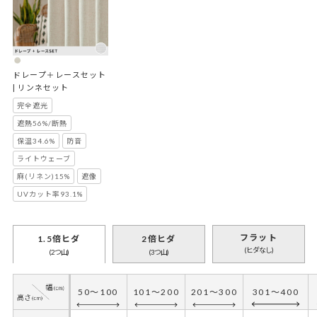
ドレープ＋レースセット 
| リンネセット
完全遮光
遮熱56%/断熱
保温34.6%
防音
ライトウェーブ
麻(リネン)15%
遮像
UVカット率93.1%
フラット
1.5倍ヒダ
2倍ヒダ
(ヒダなし)
(2つ山)
(3つ山)
50～100
101～200
201～300
301～400