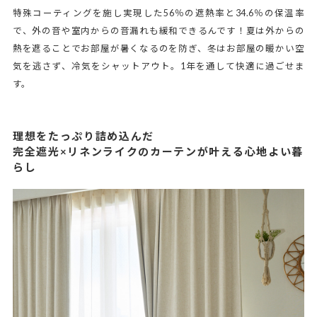
特殊コーティングを施し実現した56％の遮熱率と34.6％の保温率
で、外の音や室内からの音漏れも緩和できるんです！夏は外からの
熱を遮ることでお部屋が暑くなるのを防ぎ、冬はお部屋の暖かい空
気を逃さず、冷気をシャットアウト。1年を通して快適に過ごせま
す。
理想をたっぷり詰め込んだ
完全遮光×リネンライクのカーテンが叶える心地よい暮
らし