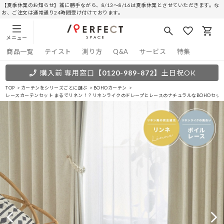
【夏季休業のお知らせ】誠に勝手ながら、8/13～8/16は夏季休業とさせていただきます。な
お、ご注文は通常通り24時間受け付けております。
メニュー
商品一覧
テイスト
測り方
Q&A
サービス
特集
購入前 専用窓口
【0120-989-872】
土日祝OK
TOP
カーテンをシリーズごとに選ぶ
BOHOカーテン
レースカーテンセット まるでリネン！？リネンライクのドレープとレースのナチュラルなBOHOセット 