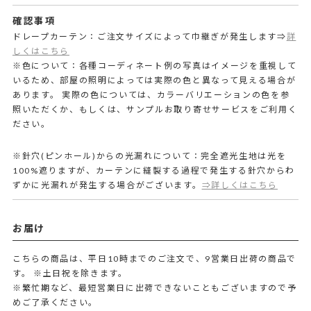
確認事項
ドレープカーテン：ご注文サイズによって巾継ぎが発生します⇒
詳
しくはこちら
※色について：各種コーディネート例の写真はイメージを重視して
いるため、部屋の照明によっては実際の色と異なって見える場合が
あります。 実際の色については、カラーバリエーションの色を参
照いただくか、もしくは、サンプルお取り寄せサービスをご利用く
ださい。
※針穴(ピンホール)からの光漏れについて：完全遮光生地は光を
100%遮りますが、カーテンに縫製する過程で発生する針穴からわ
ずかに光漏れが発生する場合がございます。
⇒詳しくはこちら
お届け
こちらの商品は、平日10時までのご注文で、9営業日出荷の商品で
す。
※土日祝を除きます。
※繁忙期など、最短営業日に出荷できないこともございますので予
めご了承ください。