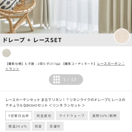
レースカーテン：
【撮影仕様】ヒダ数：2倍ヒダ(3つ山) 【撮影コーディネート】
＜ラン＞
1
13
/
レースカーテンセット まるでリネン！？リネンライクのドレープとレースの
ナチュラルなBOHOセット ＜リンネ ランセット ＞
9営業日出荷
完全遮光
ライトウェーブ
遮熱56％/断熱
保温34.6％
防音
洗濯可