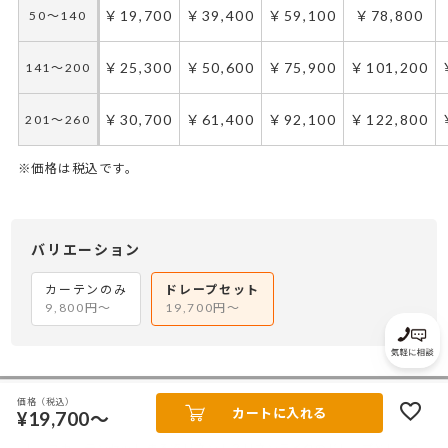
￥19,700
￥39,400
￥59,100
￥78,800
50～140
￥25,300
￥50,600
￥75,900
￥101,200
141～200
￥30,700
￥61,400
￥92,100
￥122,800
201～260
※価格は税込です。
50～100
50～130
101～200
131～285
286～420
201～300
421～555
301～400
バリエーション
￥29,550
￥19,700
￥59,100
￥39,400
￥59,100
￥88,650
￥78,800
￥118,200
50～140
50～140
カーテンのみ
ドレープセット
9,800円～
19,700円～
￥37,950
￥25,300
￥75,900
￥50,600
￥75,900
￥113,850
￥101,200
￥151,800
141～200
141～200
￥46,050
￥30,700
￥92,100
￥61,400
￥92,100
￥138,150
￥122,800
￥184,200
201～260
201～260
ご注文フォーム
価格（税込）
カートに入れる
¥19,700～