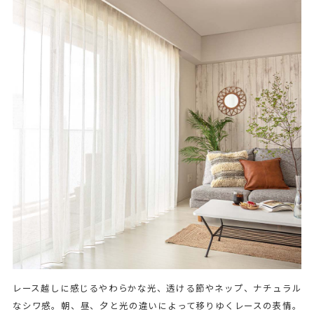
レース越しに感じるやわらかな光、透ける節やネップ、ナチュラル
なシワ感。朝、昼、夕と光の違いによって移りゆくレースの表情。