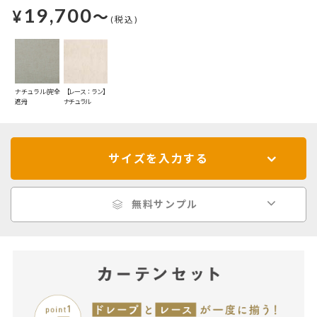
19,700
¥
～
(税込)
ナチュラル(完全
【レース：ラン】
遮光)
ナチュラル
サイズを入力する
無料サンプル