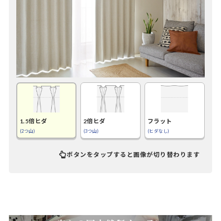
1.5倍ヒダ
2倍ヒダ
フラット
(2つ山)
(3つ山)
(ヒダなし)
ボタンをタップすると画像が切り替わります