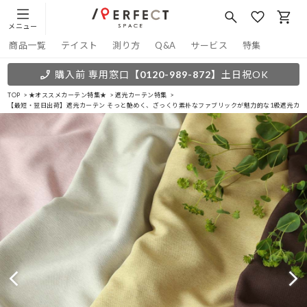
メニュー
商品一覧
テイスト
測り方
Q&A
サービス
特集
購入前 専用窓口
【0120-989-872】
土日祝OK
TOP
★オススメカーテン特集★
遮光カーテン特集
【最短・翌日出荷】遮光カーテン そっと艶めく、ざっくり素朴なファブリックが魅力的な1級遮光カー