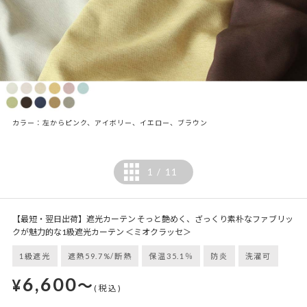
カラー：左からピンク、アイボリー、イエロー、ブラウン
1
11
/
【最短・翌日出荷】遮光カーテン そっと艶めく、ざっくり素朴なファブリッ
クが魅力的な1級遮光カーテン ＜ミオクラッセ＞
1級遮光
遮熱59.7%/断熱
保温35.1％
防炎
洗濯可
6,600
¥
～
(税込)