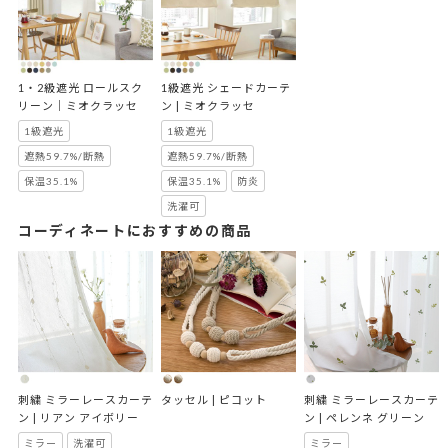
1・2級遮光 ロールスク
1級遮光 シェードカーテ
リーン｜ミオクラッセ
ン | ミオクラッセ
1級遮光
1級遮光
遮熱59.7%/断熱
遮熱59.7%/断熱
保温35.1%
保温35.1%
防炎
洗濯可
コーディネートにおすすめの商品
刺繍 ミラーレースカーテ
タッセル | ピコット
刺繍 ミラーレースカーテ
ン | リアン アイボリー
ン | ペレンネ グリーン
ミラー
洗濯可
ミラー