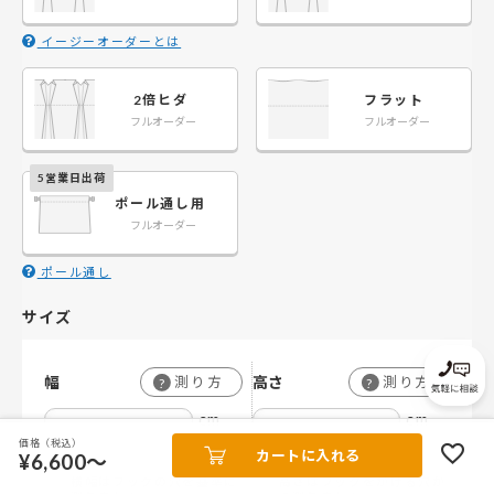
イージーオーダーとは
2倍ヒダ
フラット
フルオーダー
フルオーダー
ポール通し用
フルオーダー
ポール通し
サイズ
幅
高さ
測り方
測り方
?
?
cm
cm
価格（税込）
カートに入れる
¥6,600～
横幅はフックの穴を基準に
高さはフックをかける穴か