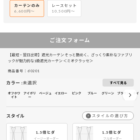
カーテンのみ
レースセット
6,600円～
10,500円～
￥14,100
￥9,400
￥28,200
￥18,800
￥42,300
￥28,200
￥56,400
￥37,600
￥
￥
141～200
141～200
￥17,100
￥11,400
￥34,200
￥22,800
￥51,300
￥34,200
￥68,400
￥45,600
￥
￥
201～260
201～260
ご注文フォーム
【最短・翌日出荷】遮光カーテン そっと艶めく、ざっくり素朴なファブリ
ックが魅力的な1級遮光カーテン ＜ミオクラッセ＞
商品番号：d0201
カラー
:
未選択
すべて見る
オフホワ
アイボリ
ベージュ
イエロー
ピンク
ブルー
グリーン
ブラウン
ネイ
イト
ー
スタイル
スタイルの選び方
?
1.5倍ヒダ
1.5倍ヒダ
イージーオーダー
フルオーダー