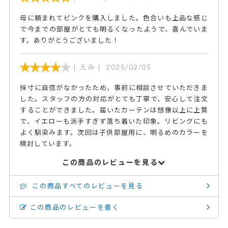
ン選びに困ったら
ブルーグレーの塗装になって
ディスコさん
perfectspaceお勧めします。
います。壁の柄と色を邪魔し
母に頼まれてピンクを購入しました。色合いも上品な感じ
カラー：イエロー 電話でご相
機会がありましたらまた宜し
ないながらもニュアンスのあ
で今までの部屋がとても明るくなったようで、喜んでいま
談したり、サンプルを送って
くお願い致します。
る生地のカーテンに、レース
いただいたり、たいへんお世
す。ありがとうございました！
も浮かないように白ではなく
話になりました。 ミオクラッ
カラーにしました。ツルツル
セという黄色のカーテンとデ
とした完全な無地ではなく暖
えみ
2025/02/05
ィスコというミラーレースカ
かみのある生地感が気に入っ
ーテンを買ったのですが、 こ
ています。
採寸に自信がなかったため、事前に相談させていただきま
のディスコが、熱に対して明
らかに効果的だと私は感じて
した。スタッフの方の対応がとても丁寧で、安心して注文
います。 カーテンでこんなに
することができました。届いたカーテンは想像以上に上質
変わるものかと驚きました。
で、イエローも派手すぎず落ち着いた印象。リビングにも
別の部屋の窓もディスコにす
よく馴染みます。次回は子供部屋用に、明るめのカラーを
るつもりです。
検討しています。
Rさん
ミオクラッセ オフホワイト
この商品のレビューを見る
を購入しました。 対応も丁寧
でサイズ感など分かりやすく
この商品すべてのレビューを見る
ご説明頂き、お陰で素敵なロ
グハウスになりました。
この商品のレビューを書く