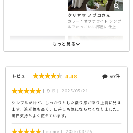
生地（ミオクラッセのブラウ
ンカーキ）を選びましたが、
より効果をアップさせる為に
クリヤマ ノブコさん
はどうしたら良いかコーディ
カラー：オフホワイト シンプ
ネーターさんに相談したとこ
ルでかっこいい部屋に仕上げ
ろ、 オプションで裏地付きを
たくて、カーテンでイメージ
勧めていただきました！ 裏地
が決まると思ってました。し
のカラーも相談したところ、
もっと見る
かし知識がない為ネット注文
同系色をご提案いただいたの
の際に大変困り、こちらの店
で、グレートメローのチャコ
舗へ相談しました。担当して
ールグレーにしました。 生地
くださった方が丁寧で根気よ
が二重構造になっているの
く対応していただき満足いく
で、 想像以上に保温効果があ
ものとなりました。生地もし
ります。 ライトウェーブ加工
件
4.48
レビュー
60
っかりして縫製も丁寧、ヒダ
も併せて付けたので、 ヒダの
も最初2倍ヒダにしようと思っ
形も綺麗に出て、機能性・見
ていたところ1.5倍ヒダの方が
りお
2025/05/21
た目ともに大変満足がいく買
部屋がすっきりするとのアド
い物ができました。 コーディ
バイスまでいただき結果1.5倍
ネーターの方も親身かつ、適
シンプルだけど、しっかりとした織り感があり上質に見え
にした所、大正解でした。オ
切にアドバイスいただき感謝
ます。遮光性も高く、日差しも気にならなくなりました。
プションについても提案いた
いたします。 買い替え等、是
ぬまさん
毎日気持ちよく使えています。
だき、おかげでヒダも素晴ら
非また利用させていただきま
カラー：ベージュ(1級遮光)
しいものになりました。あり
す！ ありがとうございまし
リビングの壁の一面がウィリ
がとうございました。カーテ
た。
meme
2025/03/26
アムモリスの壁紙、他の壁は