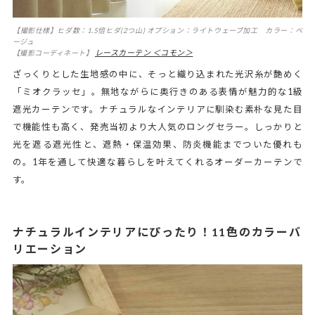
【撮影仕様】ヒダ数：1.5倍ヒダ(2つ山) オプション：ライトウェーブ加工 カラー：ベ
ージュ
レースカーテン ＜コモン＞
【撮影コーディネート】
ざっくりとした生地感の中に、そっと織り込まれた光沢糸が艶めく
「ミオクラッセ」。無地ながらに奥行きのある表情が魅力的な1級
遮光カーテンです。ナチュラルなインテリアに馴染む素朴な見た目
で機能性も高く、発売当初より大人気のロングセラー。しっかりと
光を遮る遮光性と、遮熱・保温効果、防炎機能までついた優れも
の。1年を通して快適な暮らしを叶えてくれるオーダーカーテンで
す。
ナチュラルインテリアにぴったり！11色のカラーバ
リエーション