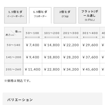
フラット|ポ
1.5倍ヒダ
1.5倍ヒダ
2倍ヒダ
ール通し
イージーオーダー
フルオーダー
(3つ山)
(ヒダなし)
50～100
101～200
201～300
301～400
4
50～100
101～200
201～300
301～400
4
￥6,600
￥13,200
￥19,800
￥26,400
￥
50～140
￥7,400
￥14,800
￥22,200
￥29,600
￥
50～140
￥8,400
￥16,800
￥25,200
￥33,600
￥
141～200
￥9,400
￥18,800
￥28,200
￥37,600
￥
141～200
￥10,200
￥20,400
￥30,600
￥40,800
￥
201～260
￥11,400
￥22,800
￥34,200
￥45,600
￥
201～260
※価格は税込です。
50～100
50～130
101～200
131～285
201～300
286～420
301～400
421～555
4
5
バリエーション
￥11,100
￥7,400
￥22,200
￥14,800
￥33,300
￥22,200
￥44,400
￥29,600
￥
￥
50～140
50～140