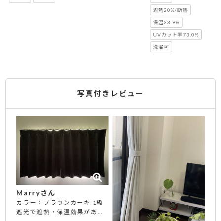
遮熱20%/断熱
保温23.9%
UVカット率73.0%
洗濯可
写真付きレビュー
Marryさん
カラー：ブラウンカーキ 1級
遮光で遮熱・保温効果がある