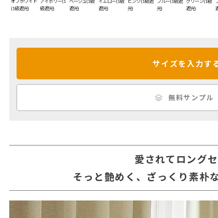
オフホワイト
アイボリー(1
ベージュ(1級
イエロー(1級
ピンク(1級遮
ブルー(1級遮
グリーン(1級
(1級遮光)
級遮光)
遮光)
遮光)
光)
光)
遮光)
サイズを入力す
無料サンプル
愛されてロング
そっと艶めく、ざっくり素朴な