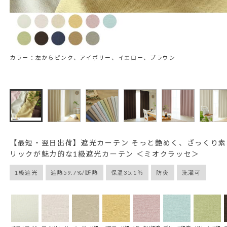
カラー：左からピンク、アイボリー、イエロー、ブラウン
【最短・翌日出荷】遮光カーテン そっと艶めく、ざっくり
リックが魅力的な1級遮光カーテン ＜ミオクラッセ＞
1級遮光
遮熱59.7%/断熱
保温35.1％
防炎
洗濯可