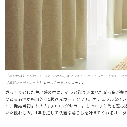
【撮影仕様】ヒダ数：1.5倍ヒダ(2つ山) オプション：ライトウェーブ加工 カ
【撮影コーディネート】
レースカーテン ＜コモン＞
ざっくりとした生地感の中に、そっと織り込まれた光沢糸が艶
のある表情が魅力的な1級遮光カーテンです。ナチュラルなイ
く、発売当初より大人気のロングセラー。しっかりと光を遮る
いた優れもの。1年を通して快適な暮らしを叶えてくれるオーダ