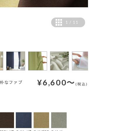
1
/
11
【撮影仕様】ヒダ数：1.
【撮影コーディネート】
¥
6,600
～
素朴なファブ
(税込)