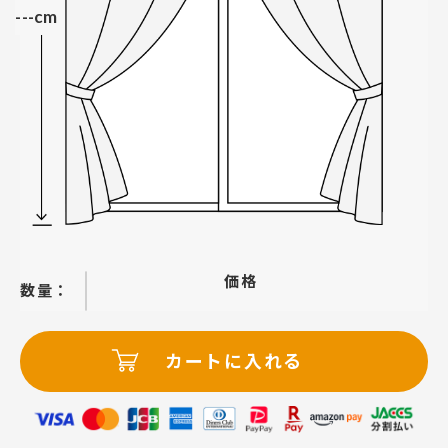
---cm
価格
−
＋
カートに入れる