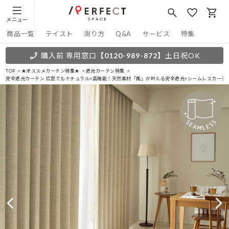
メニュー
商品一覧
テイスト
測り方
Q&A
サービス
特集
購入前 専用窓口
【0120-989-872】
土日祝OK
TOP
★オススメカーテン特集★
遮光カーテン特集
完全遮光カーテン 広窓でもナチュラル×高機能！天然素材「風」が叶える完全遮光×シームレスカーテン