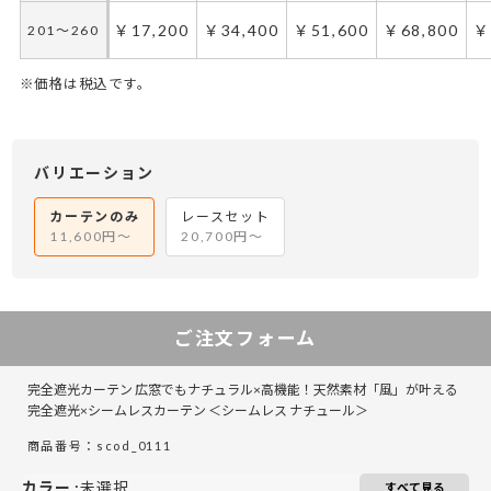
￥17,200
￥34,400
￥51,600
￥68,800
￥
201～260
※価格は税込です。
50～100
50～130
101～200
131～285
201～300
286～420
421～555
301～400
5
バリエーション
￥17,400
￥11,600
￥34,800
￥23,200
￥52,200
￥34,800
￥46,400
￥69,600
￥
50～140
50～140
カーテンのみ
レースセット
11,600円～
20,700円～
￥21,600
￥14,400
￥43,200
￥28,800
￥64,800
￥43,200
￥57,600
￥86,400
￥
141～200
141～200
￥25,800
￥17,200
￥51,600
￥34,400
￥77,400
￥51,600
￥68,800
￥103,200
￥
201～260
201～260
ご注文フォーム
完全遮光カーテン 広窓でもナチュラル×高機能！天然素材「風」が叶える
完全遮光×シームレスカーテン ＜シームレス ナチュール＞
商品番号：scod_0111
カラー
:
未選択
すべて見る