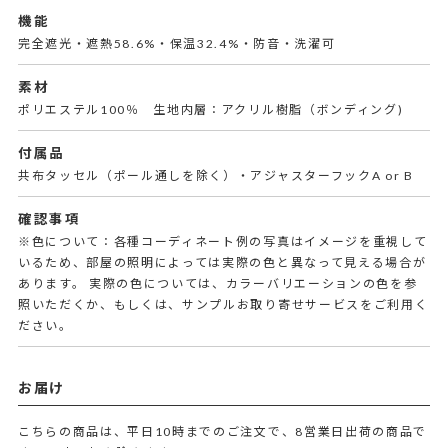
機能
完全遮光・遮熱58.6%・保温32.4%・防音・洗濯可
素材
ポリエステル100％ 生地内層：アクリル樹脂（ボンディング)
付属品
共布タッセル（ポール通しを除く）・アジャスターフックA or B
確認事項
※色について：各種コーディネート例の写真はイメージを重視して
いるため、部屋の照明によっては実際の色と異なって見える場合が
あります。 実際の色については、カラーバリエーションの色を参
照いただくか、もしくは、サンプルお取り寄せサービスをご利用く
ださい。
お届け
こちらの商品は、平日10時までのご注文で、8営業日出荷の商品で