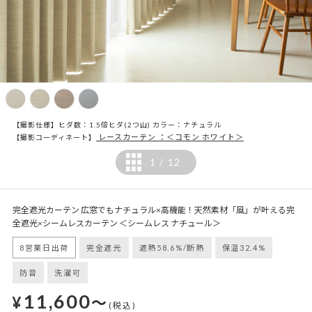
【撮影仕様】ヒダ数：1.5倍ヒダ(2つ山) カラー：ナチュラル
レースカーテン ：＜コモン ホワイト＞
【撮影コーディネート】
1
12
/
完全遮光カーテン 広窓でもナチュラル×高機能！天然素材「風」が叶える完
全遮光×シームレスカーテン ＜シームレス ナチュール＞
8営業日出荷
完全遮光
遮熱58.6%/断熱
保温32.4%
防音
洗濯可
11,600
¥
～
(税込)