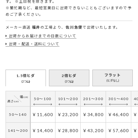
す。
※土日祝を除きます。
※繁忙期など、最短営業日に出荷できないこともございますので予
めご了承ください。
メーカー直送
福井
の工場より、
佐川急便
で出荷いたします。
出荷からお届けまでの日数について
出荷・配送・送料について
フラット
1.5倍ヒダ
2倍ヒダ
(ヒダなし)
(2つ山)
(3つ山)
50～100
101～200
201～300
301～400
4
￥11,600
￥23,200
￥34,800
￥46,400
￥
50～140
￥14,400
￥28,800
￥43,200
￥57,600
￥
141～200