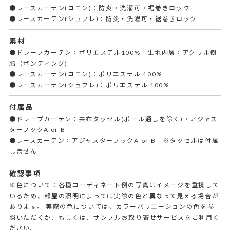
●レースカーテン(コモン)：防炎・洗濯可・裾巻きロック
●レースカーテン(シュフレ)：防炎・洗濯可・裾巻きロック
素材
●ドレープカーテン：ポリエステル100% 生地内層：アクリル樹
脂（ボンディング)
●レースカーテン(コモン)：ポリエステル 100%
●レースカーテン(シュフレ)：ポリエステル 100%
付属品
●ドレープカーテン：共布タッセル(ポール通しを除く)・アジャス
ターフックA or B
●レースカーテン：アジャスターフックA or B ※タッセルは付属
しません
確認事項
※色について：各種コーディネート例の写真はイメージを重視して
いるため、部屋の照明によっては実際の色と異なって見える場合が
あります。 実際の色については、カラーバリエーションの色を参
照いただくか、もしくは、サンプルお取り寄せサービスをご利用く
ださい。