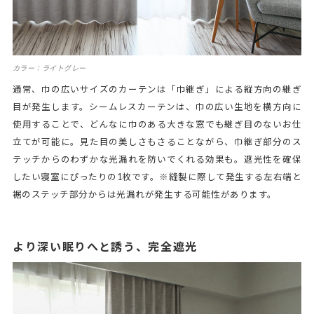
カラー：ライトグレー
通常、巾の広いサイズのカーテンは「巾継ぎ」による縦方向の継ぎ
目が発生します。シームレスカーテンは、巾の広い生地を横方向に
使用することで、どんなに巾のある大きな窓でも継ぎ目のないお仕
立てが可能に。見た目の美しさもさることながら、巾継ぎ部分のス
テッチからのわずかな光漏れを防いでくれる効果も。遮光性を確保
したい寝室にぴったりの1枚です。※縫製に際して発生する左右端と
裾のステッチ部分からは光漏れが発生する可能性があります。
より深い眠りへと誘う、完全遮光