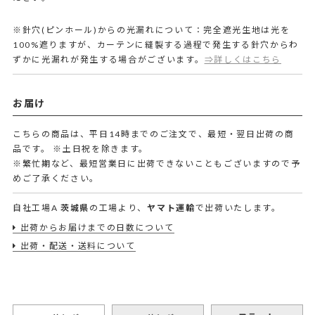
※針穴(ピンホール)からの光漏れについて：完全遮光生地は光を
100%遮りますが、カーテンに縫製する過程で発生する針穴からわ
ずかに光漏れが発生する場合がございます。
⇒詳しくはこちら
お届け
こちらの商品は、平日14時までのご注文で、最短・翌日出荷の商
品です。
※土日祝を除きます。
※繁忙期など、最短営業日に出荷できないこともございますので予
めご了承ください。
自社工場A
茨城県
の工場より、
ヤマト運輸
で出荷いたします。
出荷からお届けまでの日数について
出荷・配送・送料について