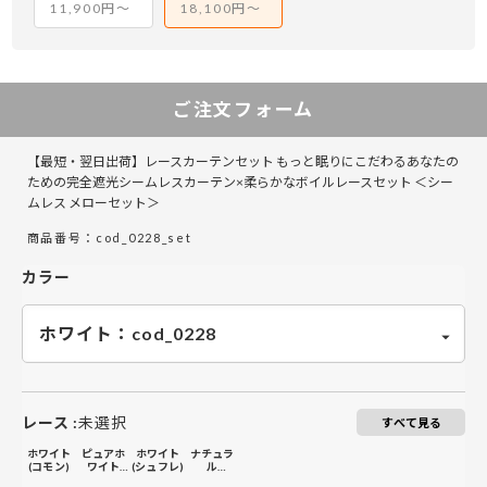
11,900円～
18,100円～
￥41,250
￥27,500
￥82,500
￥55,000
￥82,500
￥123,750
￥110,000
￥165,000
201～260
201～260
ご注文フォーム
【最短・翌日出荷】レースカーテンセット もっと眠りにこだわるあなたの
ための完全遮光シームレスカーテン×柔らかなボイルレースセット ＜シー
ムレス メローセット＞
商品番号：cod_0228_set
カラー
レース
:
未選択
すべて見る
ホワイト
ピュアホ
ホワイト
ナチュラ
(コモン)
ワイト
(シュフレ)
ル
(コモン)
(シュフレ)