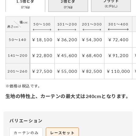
フラット
1.5倍ヒダ
2倍ヒダ
(ヒダなし)
(2つ山)
(3つ山)
50～100
101～200
201～300
301～400
￥18,100
￥36,200
￥54,300
￥72,400
50～140
￥22,800
￥45,600
￥68,400
￥91,200
141～200
￥27,500
￥55,000
￥82,500
￥110,000
201～260
※価格は税込です。
生地の特性上、カーテンの最大丈は240cmとなります。
50～100
50～130
101～200
131～285
286～420
201～300
421～555
301～400
￥27,150
￥18,100
￥54,300
￥36,200
￥54,300
￥81,450
￥72,400
￥108,600
50～140
50～140
バリエーション
￥34,200
￥22,800
￥68,400
￥45,600
￥68,400
￥102,600
￥91,200
￥136,800
141～200
141～200
カーテンのみ
レースセット