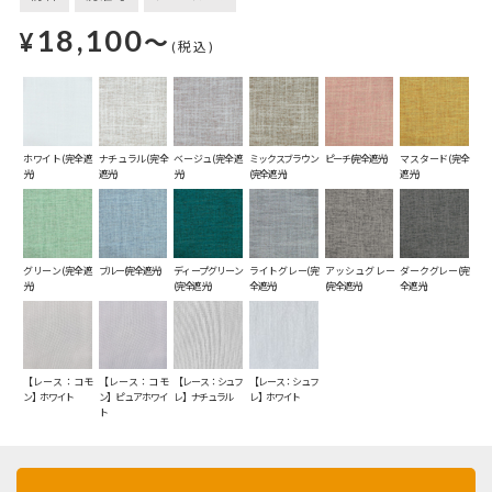
18,100
¥
～
(税込)
ホワイト(完全遮
ナチュラル(完全
ベージュ(完全遮
ミックスブラウン
ピーチ(完全遮光)
マスタード(完全
光)
遮光)
光)
(完全遮光)
遮光)
グリーン(完全遮
ブルー(完全遮光)
ディープグリーン
ライトグレー(完
アッシュグレー
ダークグレー(完
光)
(完全遮光)
全遮光)
(完全遮光)
全遮光)
【レース：コモ
【レース：コモ
【レース：シュフ
【レース：シュフ
ン】ホワイト
ン】ピュアホワイ
レ】ナチュラル
レ】ホワイト
ト