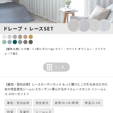
【撮影仕様】ヒダ数：1.5倍ヒダ(2つ山) カラー：ホワイト オプション：ライトウ
ェーブ加工
1
8
/
【最短・翌日出荷】レースカーテンセット もっと眠りにこだわるあなたのた
めの完全遮光シームレスカーテン×柔らかなボイルレースセット ＜シームレ
ス メローセット＞
最短・翌日出荷
完全遮光
遮熱58.6%/断熱
保温32.4%
防音
洗濯可
シームレス