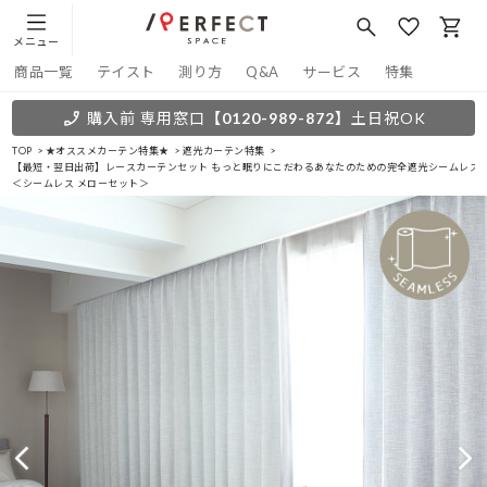
メニュー
商品一覧
テイスト
測り方
Q&A
サービス
特集
購入前 専用窓口
【0120-989-872】
土日祝OK
TOP
★オススメカーテン特集★
遮光カーテン特集
【最短・翌日出荷】レースカーテンセット もっと眠りにこだわるあなたのための完全遮光シームレス
＜シームレス メローセット＞