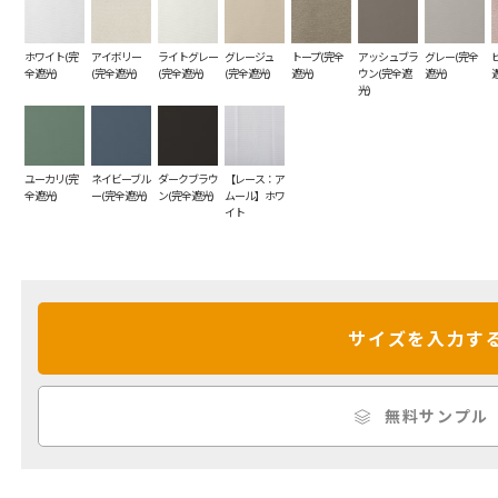
ホワイト(完
アイボリー
ライトグレー
グレージュ
トープ(完全
アッシュブラ
グレー(完全
全遮光)
(完全遮光)
(完全遮光)
(完全遮光)
遮光)
ウン(完全遮
遮光)
光)
ユーカリ(完
ネイビーブル
ダークブラウ
【レース：ア
全遮光)
ー(完全遮光)
ン(完全遮光)
ムール】ホワ
イト
サイズを入力す
無料サンプル