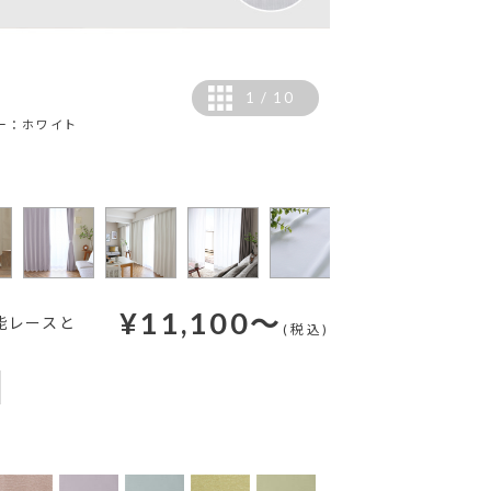
1
/
10
ー：ホワイト
カラー：ホワイト
¥
11,100
～
能レースと
(税込)