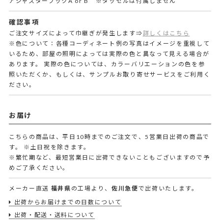
アジャスターフックA or B ※タッセルは付属しません
確認事項
ご注文サイズによって巾継ぎが発生します⇒
詳しくはこちら
※色について：各種コーディネート例の写真はイメージを重視して
いるため、部屋の照明によっては実際の色と異なって見える場合が
あります。 実際の色については、カラーバリエーションの色を参
照いただくか、もしくは、サンプルお取り寄せサービスをご利用く
ださい。
お届け
こちらの商品は、平日10時までのご注文で、5営業日出荷の商品で
す。
※土日祝を除きます。
※繁忙期など、最短営業日に出荷できないこともございますので予
めご了承ください。
メーカー直送
福井県
の工場より、
佐川急便
で出荷いたします。
出荷からお届けまでの日数について
出荷・配送・送料について