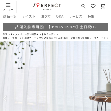
メニュー
商品一覧
テイスト
測り方
Q&A
サービス
特集
購入前 専用窓口
【0120-989-872】
土日祝OK
TOP
★オススメカーテン特集★
北欧カーテン
遮像レースカーテン 北欧カーテン 控えめな光沢が上品な 暮らしに寄り添う多機能レースカーテン ＜リ