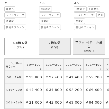
ェ
トス
ルシー
非遮光
2級遮光
1級遮光
2級遮光
ライトウェーブ
ライトウェーブ
ライトウェーブ
防炎
洗濯可
洗濯可
洗濯可
裏地オプション
裏地オプション
裏地オプション
フラット|ポール通
1.5倍ヒダ
2倍ヒダ
し
(2つ山)
(3つ山)
(ヒダなし)
50～100
101～200
201～300
301～400
4
￥13,800
￥27,600
￥41,400
￥55,200
￥
50～140
￥17,400
￥34,800
￥52,200
￥69,600
￥
141～200
￥21,000
￥42,000
￥63,000
￥84,000
￥
201～260