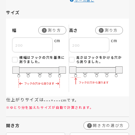
ポール通し
サイズ
幅
高さ
測り方
測り方
?
?
cm
cm
横幅はフックの穴を基準に
高さはフックをかける穴か
測りました。
ら測りました。
仕上がりサイズは
---
---
×
cmです。
※ゆとり分を加えたサイズが自動で計算されます。
開き方
開き方の選び方
?