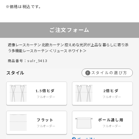
※価格は税込です。
50～130
30～65
131～285
66～150
151～225
286～420
226～300
421～555
3
5
ご注文フォーム
￥13,800
￥13,800
￥27,600
￥27,600
￥41,400
￥41,400
￥55,200
￥55,200
￥
￥
50～140
50～140
遮像レースカーテン 北欧カーテン 控えめな光沢が上品な 暮らしに寄り添
￥17,400
￥17,400
￥34,800
￥34,800
￥52,200
￥52,200
￥69,600
￥69,600
￥
￥
141～200
141～200
う多機能レースカーテン ＜リュース ホワイト＞
商品番号：sulr_5413
￥21,000
￥21,000
￥42,000
￥42,000
￥63,000
￥63,000
￥84,000
￥84,000
￥
￥
201～260
201～260
スタイル
スタイルの選び方
?
1.5倍ヒダ
2倍ヒダ
フルオーダー
フルオーダー
フラット
ポール通し用
フルオーダー
フルオーダー