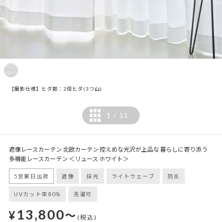
【撮影仕様】ヒダ数：2倍ヒダ(3つ山)
1
11
/
遮像レースカーテン 北欧カーテン 控えめな光沢が上品な 暮らしに寄り添う
多機能レースカーテン ＜リュース ホワイト＞
5営業日出荷
遮像
採光
ライトウェーブ
防炎
UVカット率80%
洗濯可
13,800
¥
～
(税込)