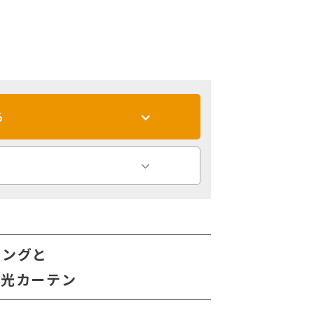
る
リングと
遮光カーテン