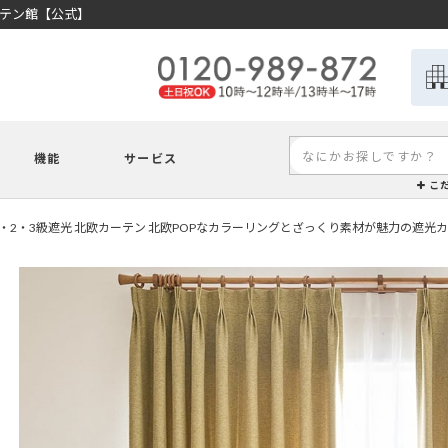
ーテン館【公式】
機能
サービス
こ
1・2・3級遮光 北欧カーテン 北欧POPなカラーリングとざっくり素材が魅力の遮光