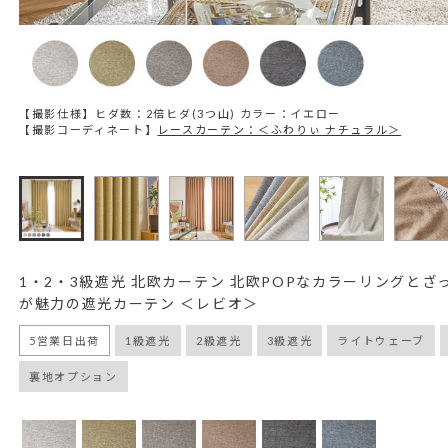
【撮影仕様】ヒダ数：2倍ヒダ(3つ山) カラー：イエロー
【撮影コーディネート】
レースカーテン：＜ふわりぃ ナチュラル＞
1・2・3級遮光 北欧カーテン 北欧POPなカラーリングとざ
が魅力の遮光カーテン ＜レビオ＞
5営業日出荷
1級遮光
2級遮光
3級遮光
ライトウェーブ
裏地オプション