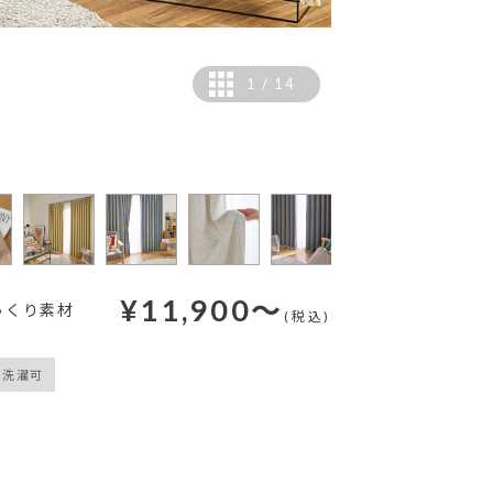
1
/
14
カラー：イエロー
¥
11,900
～
っくり素材
(税込)
洗濯可