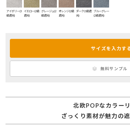
アイボリー(3
イエロー(2級
グレージュ(2
オレンジ(2級
ダーク(1級遮
ブルーグレー
級遮光)
遮光)
級遮光)
遮光)
光)
(2級遮光)
サイズを入力す
無料サンプル
北欧POPなカラー
ざっくり素材が魅力の