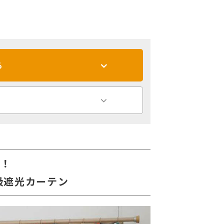
る
る！
級遮光カーテン