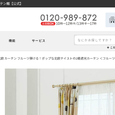
ーテン館【公式】
機能
サービス
こ
北欧 カーテン フルーツ弾ける！ポップな北欧テイストの2級遮光カーテン ＜フルー