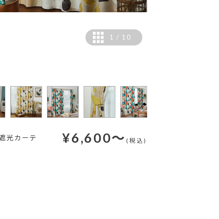
1
/
10
カラー：ブルー
¥
6,600
～
級遮光カーテ
(税込)