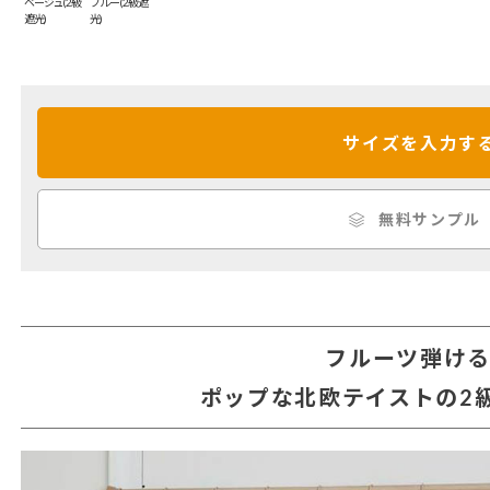
ベージュ(2級
ブルー(2級遮
遮光)
光)
サイズを入力す
無料サンプル
フルーツ弾け
ポップな北欧テイストの2