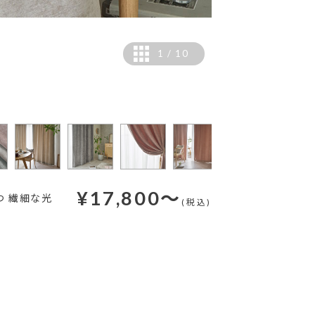
1
/
10
カラー：トープ 【撮影
イト＞
¥
17,800
～
つ 繊細な光
(税込)