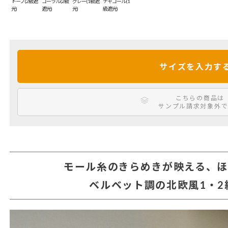
トープ(2級遮
コーラル(2級
グレー(1級遮
チャコール(1
光)
遮光)
光)
級遮光)
サイズを入力す
こちらの商品は
サンプル請求対象外で
モール糸のきらめきが映える、
ベルベット調の北欧風1・2