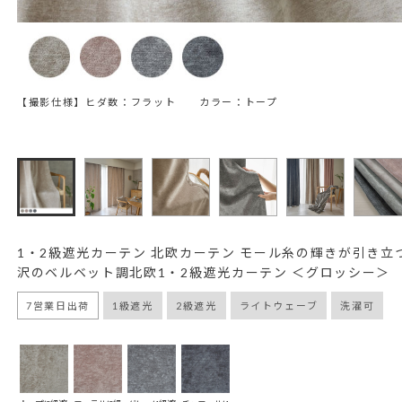
【撮影仕様】ヒダ数：フラット カラー：トープ
1・2級遮光カーテン 北欧カーテン モール糸の輝きが引き立
沢のベルベット調北欧1・2級遮光カーテン ＜グロッシー＞
7営業日出荷
1級遮光
2級遮光
ライトウェーブ
洗濯可