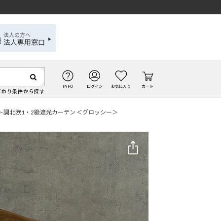
法人の方へ
法人専用窓口
INFO
ログイン
お気に入り
カート
だわり条件から探す
ト調北欧1・2級遮光カーテン ＜グロッシー＞