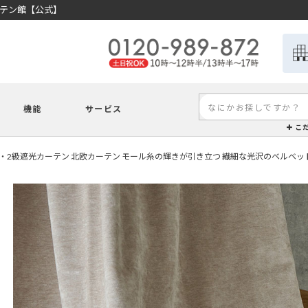
ーテン館【公式】
機能
サービス
こ
1・2級遮光カーテン 北欧カーテン モール糸の輝きが引き立つ 繊細な光沢のベルベッ