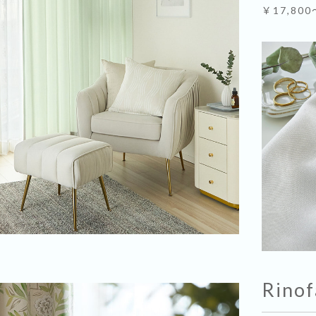
￥17,800
Rinof