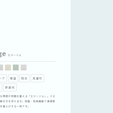
ge
エマージェ
ーブ
保温
防炎
洗濯可
臭
非遮光
な質感が空間を整える「エマージェ」。スエ
奥行きを添えます。抗菌・防臭機能で清潔感
を格上げする一枚です。