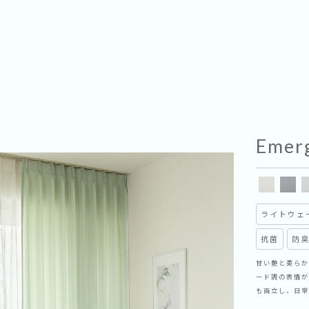
Emer
ライトウェ
抗菌
防
甘い艶と柔らか
ード調の表情が
も両立し、日常