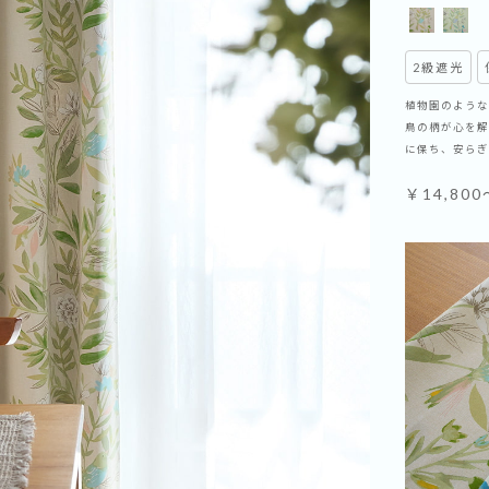
2級遮光
植物園のような
鳥の柄が心を解
に保ち、安らぎ
￥14,800