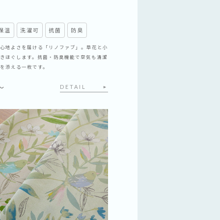
保温
洗濯可
抗菌
防臭
心地よさを届ける「リノファブ」。草花と小
きほぐします。抗菌・防臭機能で空気も清潔
を添える一枚です。
～
DETAIL
►