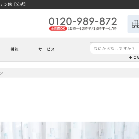
ーテン館【公式】
機能
サービス
こ
ン