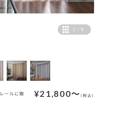
1
/
8
カラー：ベージュ（遮光
¥
21,800
～
ンレールに取
(税込)