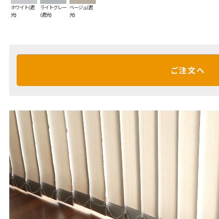
ホワイト(遮
ライトグレー
ベージュ(遮
光)
(遮光)
光)
ご注文へ