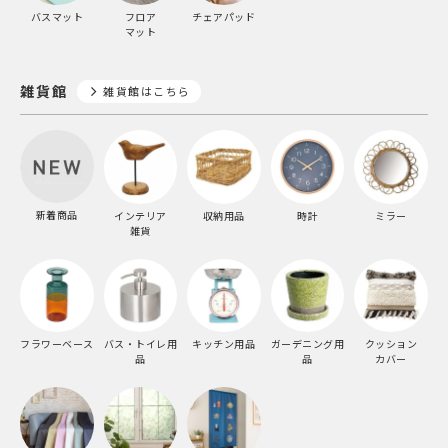
バスマット
フロア
チェアパッド
マット
雑貨館
雑貨館はこちら
新着商品
インテリア
収納用品
時計
ミラー
雑貨
フラワーベース
バス・トイレ用
キッチン用品
ガーデニング用
クッション
品
品
カバー