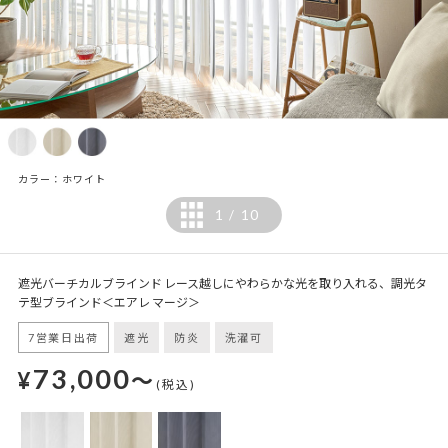
カラー：ホワイト
1
10
/
遮光バーチカルブラインド レース越しにやわらかな光を取り入れる、調光タ
テ型ブラインド＜エアレ マージ＞
7営業日出荷
遮光
防炎
洗濯可
73,000
¥
～
(税込)