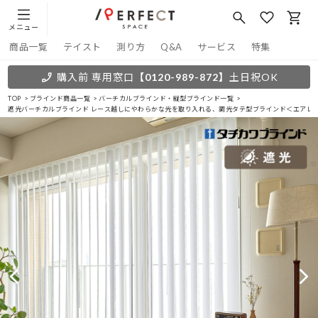
メニュー
商品一覧
テイスト
測り方
Q&A
サービス
特集
購入前 専用窓口
【0120-989-872】
土日祝OK
TOP
ブラインド商品一覧
バーチカルブラインド・縦型ブラインド一覧
遮光バーチカルブラインド レース越しにやわらかな光を取り入れる、調光タテ型ブラインド＜エアレ 