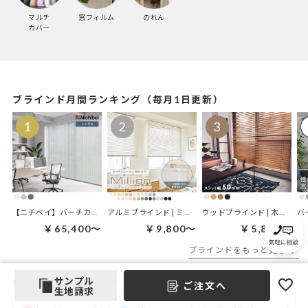
マルチ
窓フィルム
のれん
カバー
ブラインド月間ランキング（毎月1日更新）
【ニチベイ】バーチカルブラインド｜アルペジオ アーキル
アルミブラインド | ミリオン
ウッドブラインド | 木漏れ日 50mmタイプ
￥65,400～
￥9,800～
￥5,800～
ブラインドをもっと見る
サンプル
色からカーテンを探す
ご注文へ
生地請求