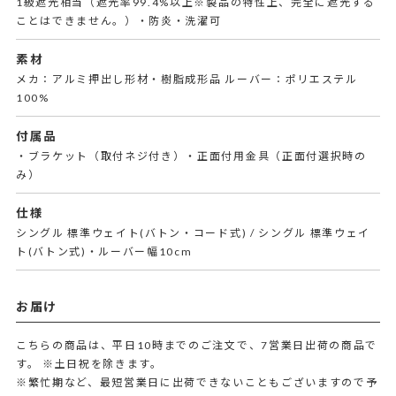
1級遮光相当（遮光率99.4%以上※製品の特性上、完全に遮光する
ことはできません。）・防炎・洗濯可
素材
メカ：アルミ押出し形材・樹脂成形品 ルーバー：ポリエステル
100%
付属品
・ブラケット（取付ネジ付き）・正面付用金具（正面付選択時の
み）
仕様
シングル 標準ウェイト(バトン・コード式) / シングル 標準ウェイ
ト(バトン式)・ルーバー幅10cm
お届け
こちらの商品は、平日10時までのご注文で、7営業日出荷の商品で
す。
※土日祝を除きます。
※繁忙期など、最短営業日に出荷できないこともございますので予