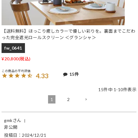
【送料無料】ほっこり癒しカラーで優しい彩りを。裏面までこだわ
った完全遮光ロールスクリーン ＜グランシャ＞
fw_0641
¥
20,800
15
4.33
15
件中
1
-
10
件表示
1
2
gmk
非公開
投稿日
2024/12/21