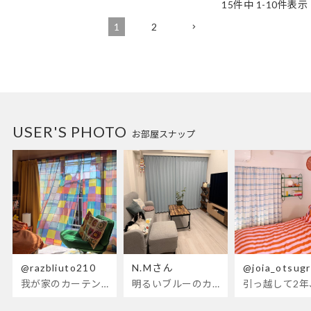
15
件中
1
-
10
件表示
1
2
USER'S PHOTO
お部屋スナップ
@razbliuto210
N.Mさん
@joia_otsug
我が家のカーテンが新しくなりました🌼早起きが超絶苦手な私が、思わず朝カーテンを開けて光合成するようになったステンドグラスカーテン…！
明るいブルーのカーテンで、部屋全体が明るく。白を基調とした部屋にぴったりです。