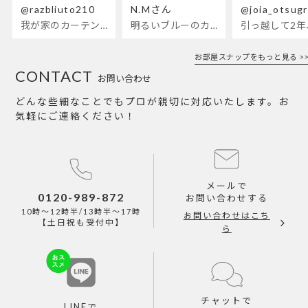
@razbliuto210
N.Mさん
@joia_otsug
我が家のカーテンが新しくなりました🌼早起きが超絶苦手な私が、思わず朝カーテンを開けて光合成するようになったステンドグラスカーテン…！
明るいブルーのカーテンで、部屋全体が明るく。白を基調とした部屋にぴったりです。
お部屋スナップをもっと見る >>
CONTACT
お問い合わせ
どんな些細なことでもプロが親切に対応いたします。お
気軽にご連絡ください！
メールで
0120-989-872
お問い合わせする
10時～12時半/13時半～17時
お問い合わせはこち
【土日祝も受付中】
ら
チャットで
LINEで