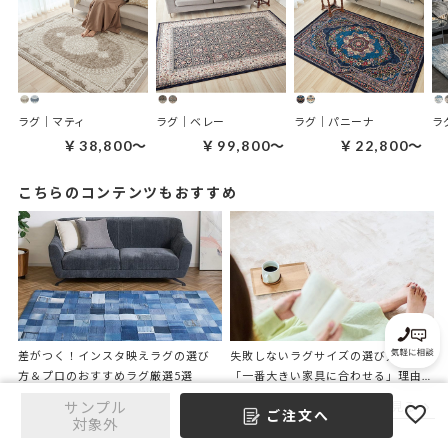
ラグ｜マティ
ラグ｜ベレー
ラグ｜パニーナ
ラ
￥38,800～
￥99,800～
￥22,800～
こちらのコンテンツもおすすめ
差がつく！インスタ映えラグの選び
失敗しないラグサイズの選び方は
方＆プロのおすすめラグ厳選5選
「一番大きい家具に合わせる」理由
をプロが解説
サンプル
他のコンテンツをもっと見る
ご注文へ
対象外