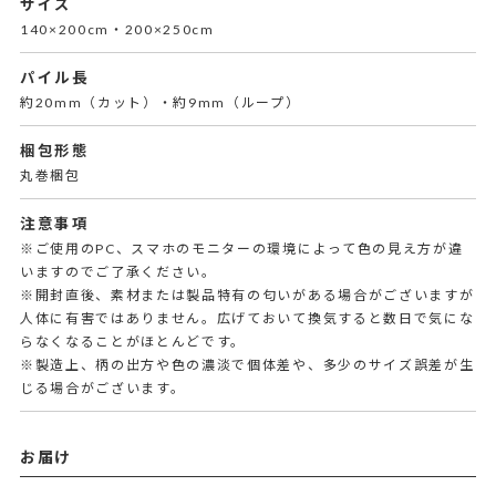
サイズ
140×200cm・200×250cm
パイル長
約20mm（カット）・約9mm（ループ）
梱包形態
丸巻梱包
注意事項
※ご使用のPC、スマホのモニターの環境によって色の見え方が違
いますのでご了承ください。
※開封直後、素材または製品特有の匂いがある場合がございますが
人体に有害ではありません。広げておいて換気すると数日で気にな
らなくなることがほとんどです。
※製造上、柄の出方や色の濃淡で個体差や、多少のサイズ誤差が生
じる場合がございます。
お届け