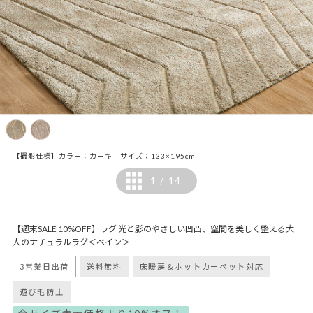
【撮影仕様】カラー：カーキ サイズ：133×195cm
1
14
/
【週末SALE 10%OFF】ラグ 光と影のやさしい凹凸、空間を美しく整える大
人のナチュラルラグ＜ベイン＞
3営業日出荷
送料無料
床暖房＆ホットカーペット対応
遊び毛防止