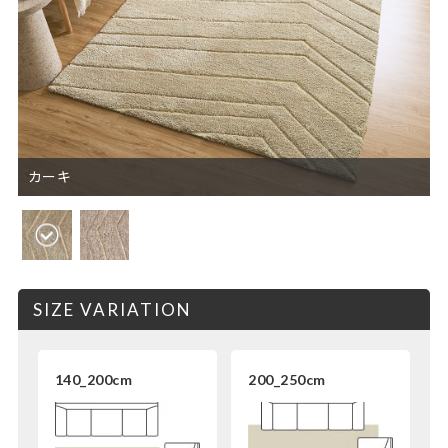
カーキ
SIZE VARIATION
140_200cm
200_250cm