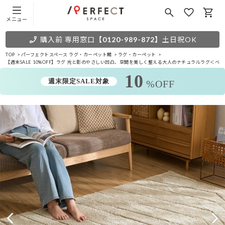
メニュー
購入前 専用窓口
【0120-989-872】
土日祝OK
TOP
パーフェクトスペース ラグ・カーペット館
ラグ・カーペット
【週末SALE 10%OFF】ラグ 光と影のやさしい凹凸、空間を美しく整える大人のナチュラルラグ＜ベ
10
週末限定SALE対象
%OFF