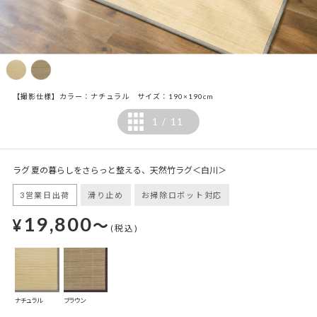
【撮影仕様】カラー：ナチュラル サイズ：190×190cm
1
11
/
ラグ 夏の暮らしをさらっと整える、天然竹ラグ＜白川＞
3営業日出荷
滑り止め
お掃除ロボット対応
19,800
¥
～
(税込)
ナチュラル
ブラウン