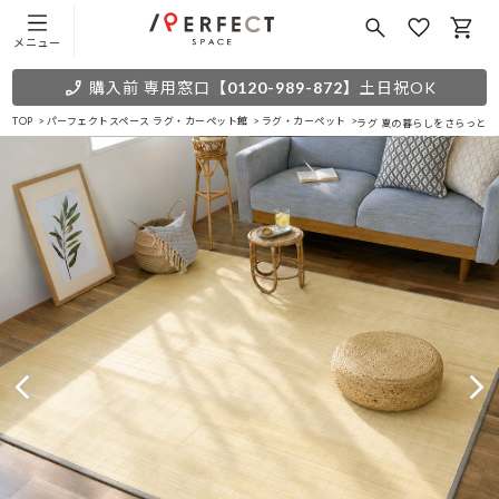
メニュー
購入前 専用窓口
【0120-989-872】
土日祝OK
TOP
パーフェクトスペース ラグ・カーペット館
ラグ・カーペット
ラグ 夏の暮らしをさらっと