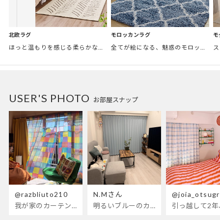
モロッカンラグ
モ
北欧ラグ
全てが絵になる、魅惑のモロッカンスタイル。トレンド感あふれるおしゃれな空間づくりに。
ほっと温もりを感じる柔らかな表情のものから、お部屋をぱっと明るくしているブライトカラーのアイテムまで幅広くご用意しました。
USER'S PHOTO
お部屋スナップ
@razbliuto210
N.Mさん
@joia_otsug
我が家のカーテンが新しくなりました🌼早起きが超絶苦手な私が、思わず朝カーテンを開けて光合成するようになったステンドグラスカーテン…！
明るいブルーのカーテンで、部屋全体が明るく。白を基調とした部屋にぴったりです。