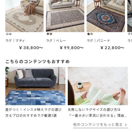
ラグ｜マティ
ラグ｜ベレー
ラグ｜パニーナ
ラ
￥38,800～
￥99,800～
￥22,800～
こちらのコンテンツもおすすめ
差がつく！インスタ映えラグの選び
失敗しないラグサイズの選び方は
方＆プロのおすすめラグ厳選5選
「一番大きい家具に合わせる」理由
をプロが解説
他のコンテンツをもっと見る