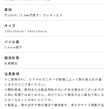
素材
竹100％（2.6㎜竹皮下）ウレタン入り
サイズ
190×190cm・190×240cm
パイル長
2.6mm皮下
梱包形態
丸巻梱包
注意事項
※ご使用のPC、スマホのモニターの環境によって色の見え方が違
いますのでご了承ください。
※開封直後、素材または製品特有の匂いがある場合がございますが
人体に有害ではありません。広げておいて換気すると数日で気にな
らなくなることがほとんどです。
※製造上、柄の出方や色の濃淡で個体差や、多少のサイズ誤差が生