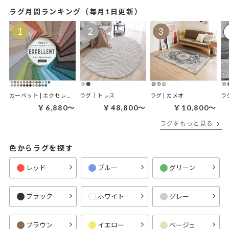
ラグ月間ランキング（毎月1日更新）
カーペット | エクセレント
ラグ｜トレス
ラグ | カメオ
ラ
￥6,880～
￥48,800～
￥10,800～
ラグをもっと見る
色からラグを探す
レッド
ブルー
グリーン
ブラック
ホワイト
グレー
ブラウン
イエロー
ベージュ