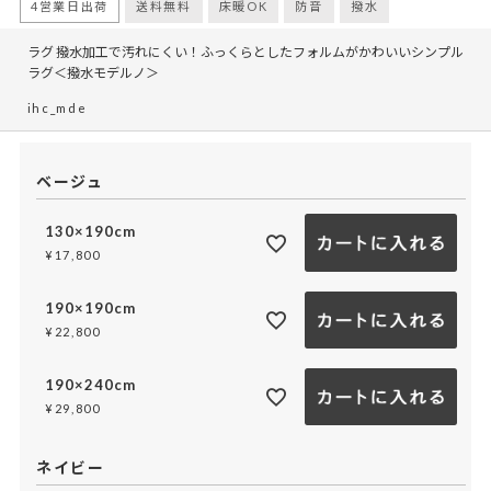
4営業日出荷
送料無料
床暖OK
防音
撥水
ラグ 撥水加工で汚れにくい！ふっくらとしたフォルムがかわいいシンプル
ラグ＜撥水モデルノ＞
ihc_mde
ベージュ
130×190cm
¥
17,800
190×190cm
¥
22,800
190×240cm
¥
29,800
ネイビー