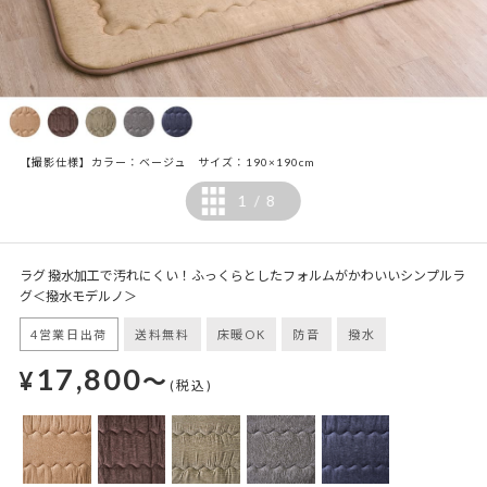
【撮影仕様】カラー：ベージュ サイズ：190×190cm
1
8
/
ラグ 撥水加工で汚れにくい！ふっくらとしたフォルムがかわいいシンプルラ
グ＜撥水モデルノ＞
4営業日出荷
送料無料
床暖OK
防音
撥水
17,800
¥
～
(税込)