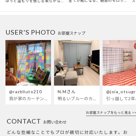
全てが絵になる、魅惑のモロッカンスタイル。トレンド感あふれるおしゃれな空間づくりに。
ほっと温もりを感じる柔らかな表情のものから、お部屋をぱっと明るくしているブライトカラーのアイテムまで幅広くご用意しました。
USER'S PHOTO
お部屋スナップ
@razbliuto210
N.Mさん
@joia_otsug
我が家のカーテンが新しくなりました🌼早起きが超絶苦手な私が、思わず朝カーテンを開けて光合成するようになったステンドグラスカーテン…！
明るいブルーのカーテンで、部屋全体が明るく。白を基調とした部屋にぴったりです。
お部屋スナップをもっと見る >>
CONTACT
お問い合わせ
どんな些細なことでもプロが親切に対応いたします。お