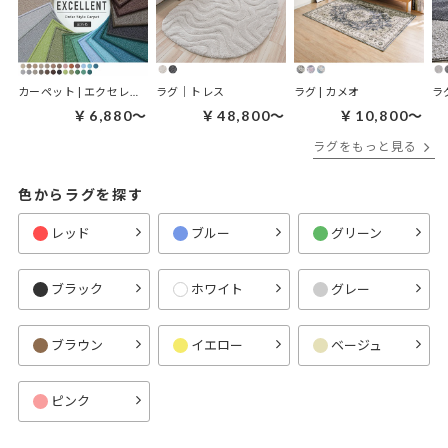
カーペット | エクセレント
ラグ｜トレス
ラグ | カメオ
ラ
￥6,880～
￥48,800～
￥10,800～
ラグをもっと見る
色からラグを探す
レッド
ブルー
グリーン
ブラック
ホワイト
グレー
ブラウン
イエロー
ベージュ
ピンク