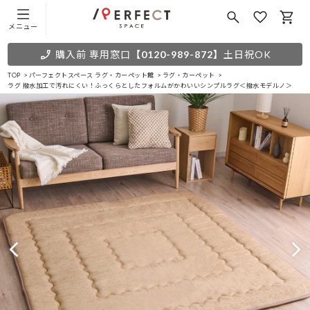
メニュー
購入前 専用窓口
【0120-989-872】
土日祝OK
TOP
パーフェクトスペース ラグ・カーペット館
ラグ・カーペット
ラグ 撥水加工で汚れにくい！ふっくらとしたフォルムがかわいいシンプルラグ＜撥水モデルノ＞