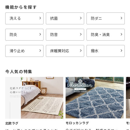
機能からを探す
洗える
抗菌
防ダニ
防炎
防音
防臭・消臭
滑り止め
床暖房対応
撥水
今人気の特集
モロッカンラグ
モ
北欧ラグ