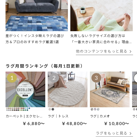
差がつく！インスタ映えラグの選び
失敗しないラグサイズの選び方は
方＆プロのおすすめラグ厳選5選
「一番大きい家具に合わせる」理由
をプロが解説
他のコンテンツをもっと見る
ラグ月間ランキング（毎月1日更新）
カーペット | エクセレント
ラグ｜トレス
ラグ | カメオ
ラ
￥6,880～
￥48,800～
￥10,800～
ラグをもっと見る