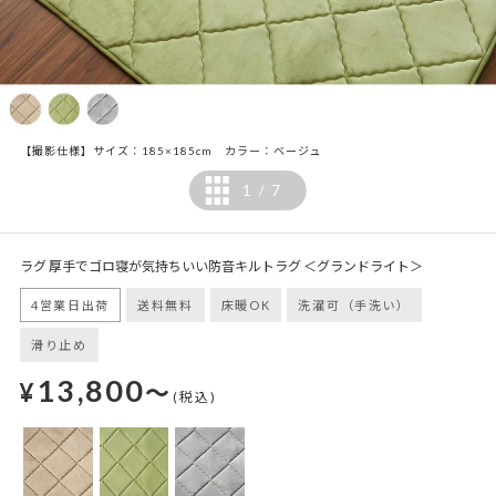
【撮影仕様】サイズ：185×185cm カラー：ベージュ
1
7
/
ラグ 厚手でゴロ寝が気持ちいい防音キルトラグ ＜グランドライト＞
4営業日出荷
送料無料
床暖OK
洗濯可（手洗い）
滑り止め
13,800
¥
～
(税込)