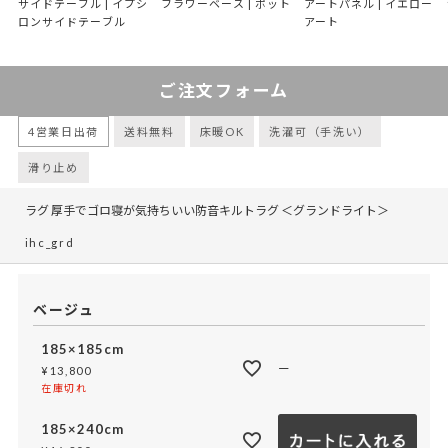
サイドテーブル | イプシ
フラワーベース | ポット
アートパネル | イエロー
ロンサイドテーブル
アート
ご注文フォーム
4営業日出荷
送料無料
床暖OK
洗濯可（手洗い）
滑り止め
ラグ 厚手でゴロ寝が気持ちいい防音キルトラグ ＜グランドライト＞
ihc_grd
ベージュ
185×185cm
—
¥
13,800
在庫切れ
185×240cm