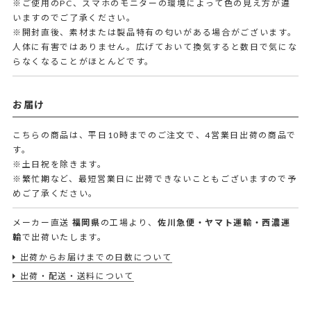
※ご使用のPC、スマホのモニターの環境によって色の見え方が違
いますのでご了承ください。
※開封直後、素材または製品特有の匂いがある場合がございます。
人体に有害ではありません。広げておいて換気すると数日で気にな
らなくなることがほとんどです。
お届け
こちらの商品は、平日10時までのご注文で、4営業日出荷の商品で
す。
※土日祝を除きます。
※繁忙期など、最短営業日に出荷できないこともございますので予
めご了承ください。
メーカー直送
福岡県
の工場より、
佐川急便・ヤマト運輸・西濃運
輸
で出荷いたします。
出荷からお届けまでの日数について
出荷・配送・送料について