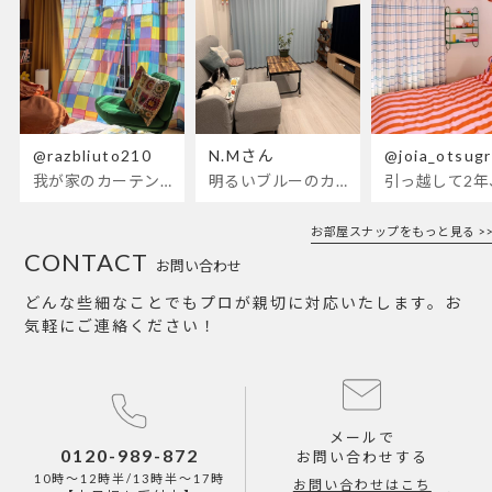
@razbliuto210
N.Mさん
@joia_otsug
我が家のカーテンが新しくなりました🌼早起きが超絶苦手な私が、思わず朝カーテンを開けて光合成するようになったステンドグラスカーテン…！
明るいブルーのカーテンで、部屋全体が明るく。白を基調とした部屋にぴったりです。
お部屋スナップをもっと見る >>
CONTACT
お問い合わせ
どんな些細なことでもプロが親切に対応いたします。お
気軽にご連絡ください！
メールで
0120-989-872
お問い合わせする
10時～12時半/13時半～17時
お問い合わせはこち