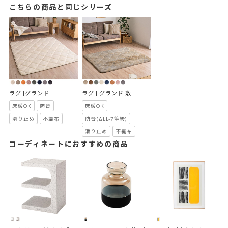
こちらの商品と同じシリーズ
ラグ |グランド
ラグ | グランド 敷
床暖OK
防音
床暖OK
滑り止め
不織布
防音(ΔLL-7等級)
滑り止め
不織布
コーディネートにおすすめの商品