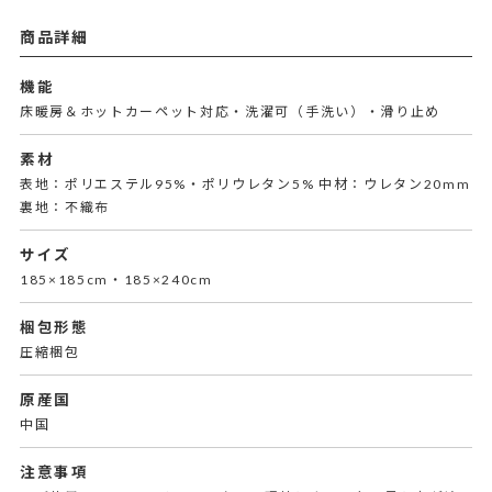
商品詳細
機能
床暖房＆ホットカーペット対応・洗濯可（手洗い）・滑り止め
素材
表地：ポリエステル95%・ポリウレタン5% 中材：ウレタン20mm
裏地：不織布
サイズ
185×185cm・185×240cm
梱包形態
圧縮梱包
原産国
中国
注意事項