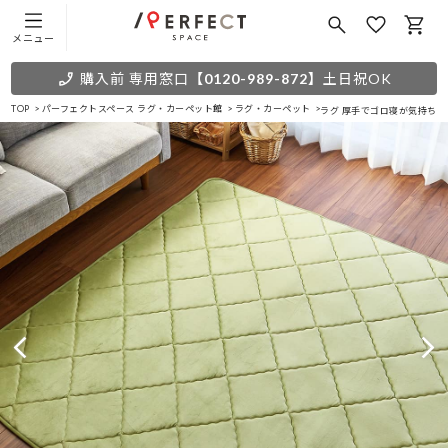
メニュー
購入前 専用窓口
【0120-989-872】
土日祝OK
TOP
パーフェクトスペース ラグ・カーペット館
ラグ・カーペット
ラグ 厚手でゴロ寝が気持ちい