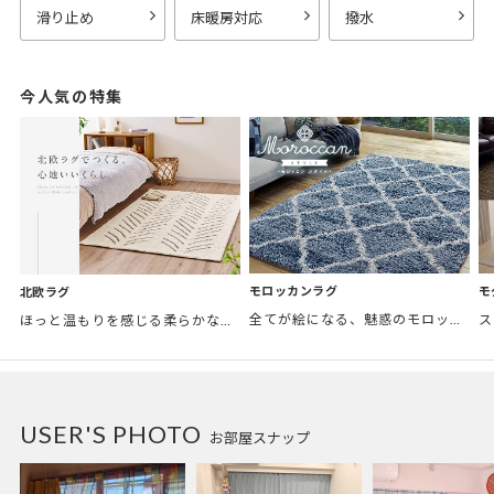
滑り止め
床暖房対応
撥水
今人気の特集
モロッカンラグ
モ
北欧ラグ
全てが絵になる、魅惑のモロッカンスタイル。トレンド感あふれるおしゃれな空間づくりに。
ほっと温もりを感じる柔らかな表情のものから、お部屋をぱっと明るくしているブライトカラーのアイテムまで幅広くご用意しました。
USER'S PHOTO
お部屋スナップ