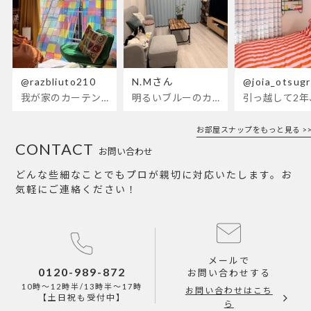
@razbliuto210
N.Mさん
@joia_otsug
我が家のカーテンが新しくなりました🌼早起きが超絶苦手な私が、思わず朝カーテンを開けて光合成するようになったステンドグラスカーテン…！
明るいブルーのカーテンで、部屋全体が明るく。白を基調とした部屋にぴったりです。
お部屋スナップをもっと見る >>
CONTACT
お問い合わせ
どんな些細なことでもプロが親切に対応いたします。お
気軽にご連絡ください！
メールで
0120-989-872
お問い合わせする
10時～12時半/13時半～17時
お問い合わせはこち
【土日祝も受付中】
ら