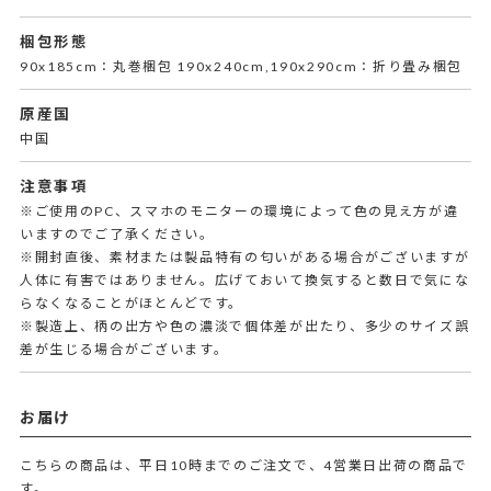
梱包形態
90x185cm：丸巻梱包 190x240cm,190x290cm：折り畳み梱包
原産国
中国
注意事項
※ご使用のPC、スマホのモニターの環境によって色の見え方が違
いますのでご了承ください。
※開封直後、素材または製品特有の匂いがある場合がございますが
人体に有害ではありません。広げておいて換気すると数日で気にな
らなくなることがほとんどです。
※製造上、柄の出方や色の濃淡で個体差が出たり、多少のサイズ誤
差が生じる場合がございます。
お届け
こちらの商品は、平日10時までのご注文で、4営業日出荷の商品で
す。