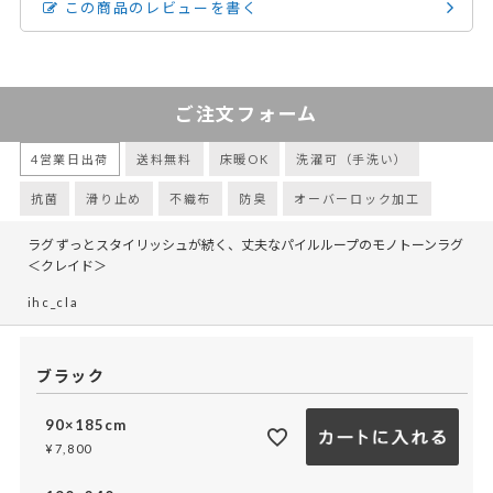
この商品のレビューを書く
ご注文フォーム
4営業日出荷
送料無料
床暖OK
洗濯可（手洗い）
抗菌
滑り止め
不織布
防臭
オーバーロック加工
ラグ ずっとスタイリッシュが続く、丈夫なパイルループのモノトーンラグ
＜クレイド＞
ihc_cla
ブラック
90×185cm
¥
7,800