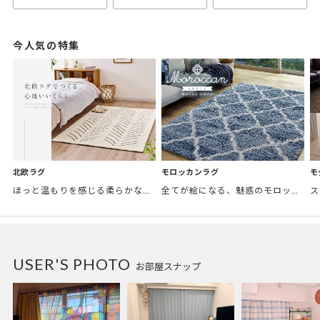
今人気の特集
モロッカンラグ
モ
北欧ラグ
全てが絵になる、魅惑のモロッカンスタイル。トレンド感あふれるおしゃれな空間づくりに。
ほっと温もりを感じる柔らかな表情のものから、お部屋をぱっと明るくしているブライトカラーのアイテムまで幅広くご用意しました。
USER'S PHOTO
お部屋スナップ