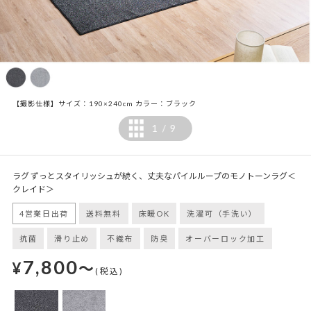
【撮影仕様】サイズ：190×240cm カラー：ブラック
1
9
/
ラグ ずっとスタイリッシュが続く、丈夫なパイルループのモノトーンラグ＜
クレイド＞
4営業日出荷
送料無料
床暖OK
洗濯可（手洗い）
抗菌
滑り止め
不織布
防臭
オーバーロック加工
7,800
¥
～
(税込)