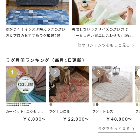
差がつく！インスタ映えラグの選び
失敗しないラグサイズの選び方は
方＆プロのおすすめラグ厳選5選
「一番大きい家具に合わせる」理由
をプロが解説
他のコンテンツをもっと見る
ラグ月間ランキング（毎月1日更新）
カーペット | エクセレント
ラグ｜カロル
ラグ｜トレス
ラ
￥6,880～
￥22,800～
￥48,800～
ラグをもっと見る