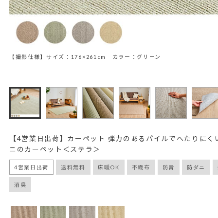
【撮影仕様】サイズ：176×261cm カラー：グリーン
【4営業日出荷】カーペット 弾力のあるパイルでへたりにくい
ニのカーペット＜ステラ＞
4営業日出荷
送料無料
床暖OK
不織布
防音
防ダニ
消臭