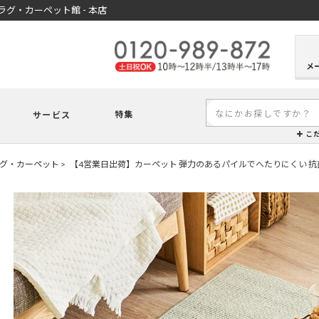
グ・カーペット館 - 本店
メ
特集
サービス
こ
グ・カーペット
【4営業日出荷】カーペット 弾力のあるパイルでへたりにくい 抗