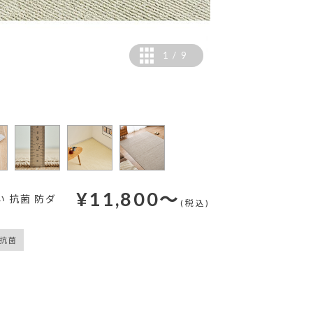
1
/
9
【撮影仕様】サイズ：176
¥
11,800
～
 抗菌 防ダ
(税込)
抗菌