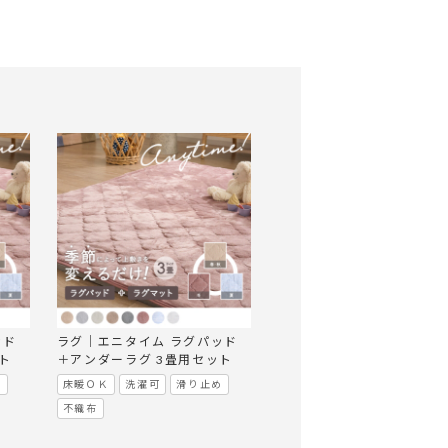
ッド
ラグ｜エニタイム ラグパッド
ト
＋アンダーラグ 3畳用セット
め
床暖ＯＫ
洗濯可
滑り止め
不織布