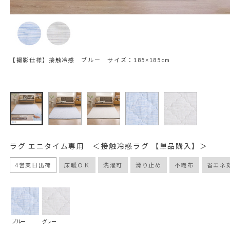
【撮影仕様】接触冷感 ブルー サイズ：185×185cm
ラグ エニタイム専用 ＜接触冷感ラグ 【単品購入】＞
4営業日出荷
床暖ＯＫ
洗濯可
滑り止め
不織布
省エネ効
ブルー
グレー