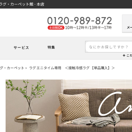
グ・カーペット館 - 本店
メ
特集
サービス
こ
グ・カーペット
ラグ エニタイム専用 ＜接触冷感ラグ 【単品購入】＞