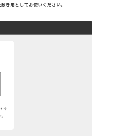
上敷き用としてお使いください。
m
るやや
す。