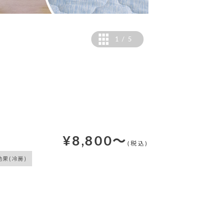
1
/
5
【撮影仕様接触冷感 グレー
¥
8,800
～
(税込)
果(冷房)