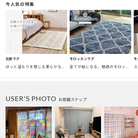
今人気の特集
モロッカンラグ
モ
北欧ラグ
全てが絵になる、魅惑のモロッカンスタイル。トレンド感あふれるおしゃれな空間づくりに。
ほっと温もりを感じる柔らかな表情のものから、お部屋をぱっと明るくしているブライトカラーのアイテムまで幅広くご用意しました。
USER'S PHOTO
お部屋スナップ