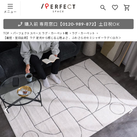
メニュー
購入前 専用窓口
【0120-989-872】
土日祝OK
TOP
パーフェクトスペース ラグ・カーペット館
ラグ・カーペット
【最短・翌日出荷】ラグ 足元から感じる心地よさ 、ふわさらのセミシャギーラグ＜ロカ＞