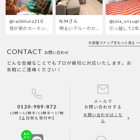
@razbliuto210
N.Mさん
@joia_otsug
我が家のカーテンが新しくなりました🌼早起きが超絶苦手な私が、思わず朝カーテンを開けて光合成するようになったステンドグラスカーテン…！
明るいブルーのカーテンで、部屋全体が明るく。白を基調とした部屋にぴったりです。
お部屋スナップをもっと見る >>
CONTACT
お問い合わせ
どんな些細なことでもプロが親切に対応いたします。お
気軽にご連絡ください！
メールで
0120-989-872
お問い合わせする
10時～12時半/13時半～17時
お問い合わせはこち
【土日祝も受付中】
ら