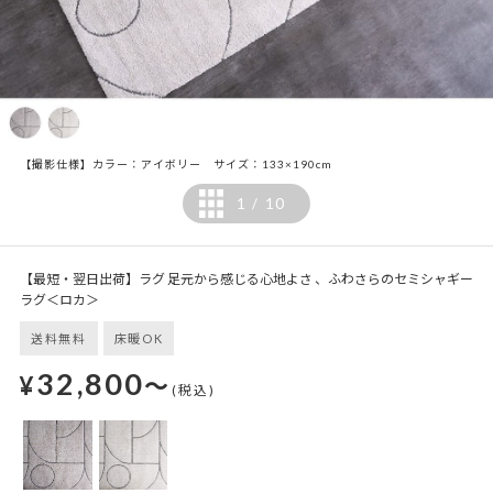
【撮影仕様】カラー：アイボリー サイズ：133×190cm
1
10
/
【最短・翌日出荷】ラグ 足元から感じる心地よさ 、ふわさらのセミシャギー
ラグ＜ロカ＞
送料無料
床暖OK
32,800
¥
～
(税込)