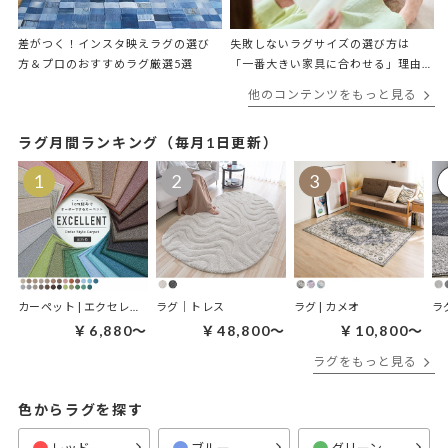
差がつく！インスタ映えラグの選び
失敗しないラグサイズの選び方は
方＆プロのおすすめラグ厳選5選
「一番大きい家具に合わせる」理由
をプロが解説
他のコンテンツをもっと見る
ラグ月間ランキング（毎月1日更新）
カーペット | エクセレント
ラグ｜トレス
ラグ | カメオ
ラ
￥6,880～
￥48,800～
￥10,800～
ラグをもっと見る
色からラグを探す
レッド
ブルー
グリーン