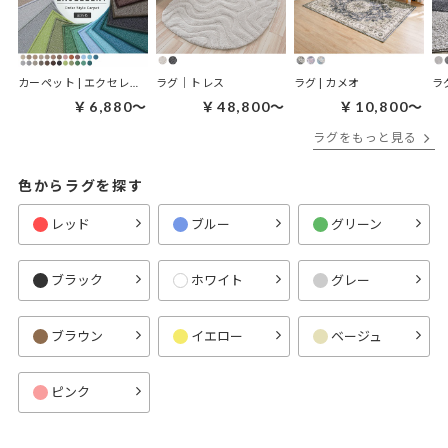
カーペット | エクセレント
ラグ｜トレス
ラグ | カメオ
ラ
￥6,880～
￥48,800～
￥10,800～
ラグをもっと見る
色からラグを探す
レッド
ブルー
グリーン
ブラック
ホワイト
グレー
ブラウン
イエロー
ベージュ
ピンク