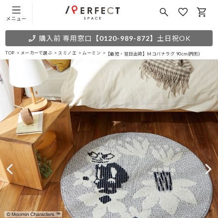
メニュー
購入前 専用窓口
【0120-989-872】
土日祝OK
TOP
メーカーで選ぶ
スミノエ
ムーミン
【最短・翌日出荷】Ｍコバナラグ 90cm(円形)