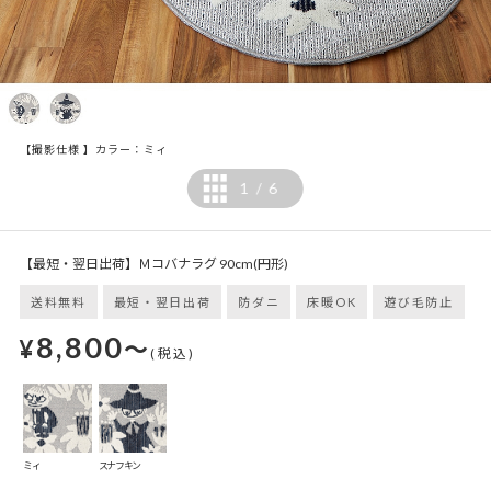
【撮影仕様 】カラー：ミィ
1
6
/
【最短・翌日出荷】Ｍコバナラグ 90cm(円形)
送料無料
最短・翌日出荷
防ダニ
床暖OK
遊び毛防止
8,800
¥
～
(税込)
ミィ
スナフキン