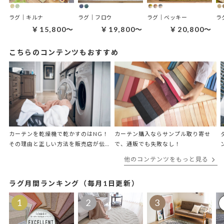
ラグ｜キルナ
ラグ｜フロウ
ラグ｜ベッキー
ラ
￥15,800～
￥19,800～
￥20,800～
こちらのコンテンツもおすすめ
カーテンを乾燥機で乾かすのはNG！
カーテン購入ならサンプル取り寄せ
その理由と正しい方法を販売店が伝
で、通販でも失敗なし！
授
他のコンテンツをもっと見る
ラグ月間ランキング（毎月1日更新）