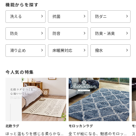
機能からを探す
洗える
抗菌
防ダニ
防炎
防音
防臭・消臭
滑り止め
床暖房対応
撥水
今人気の特集
モロッカンラグ
モ
北欧ラグ
全てが絵になる、魅惑のモロッカンスタイル。トレンド感あふれるおしゃれな空間づくりに。
ほっと温もりを感じる柔らかな表情のものから、お部屋をぱっと明るくしているブライトカラーのアイテムまで幅広くご用意しました。