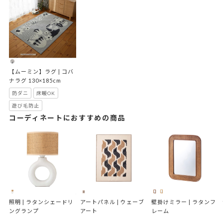
【ムーミン】ラグ | コバ
ナラグ 130×185cm
防ダニ
床暖OK
遊び毛防止
コーディネートにおすすめの商品
照明 | ラタンシェードリ
アートパネル | ウェーブ
壁掛けミラー | ラタンフ
ングランプ
アート
レーム