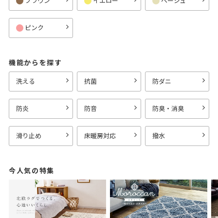
ブラウン
イエロー
ベージュ
ピンク
機能からを探す
洗える
抗菌
防ダニ
防炎
防音
防臭・消臭
滑り止め
床暖房対応
撥水
今人気の特集