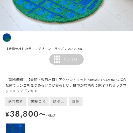
【撮影仕様】カラー：グリーン サイズ：90×90cm
1
10
/
【送料無料】【最短・翌日出荷】アクセントマット MASARU SUZUKI つぶら
な瞳でリンゴを見つめるゾウが愛らしい、鮮やかな色彩に魅了されるラグマ
ット＜リンゴノキ＞
送料無料
床暖ＯＫ
防ダニ
防炎
38,800
¥
～
(税込)