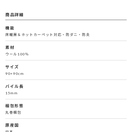
商品詳細
機能
床暖房＆ホットカーペット対応・防ダニ・防炎
素材
ウール100％
サイズ
90×90cm
パイル長
15mm
梱包形態
丸巻梱包
原産国
日本