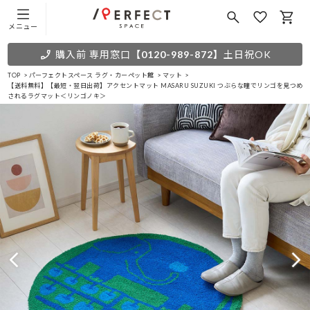
メニュー
購入前 専用窓口
【0120-989-872】
土日祝OK
TOP
パーフェクトスペース ラグ・カーペット館
マット
【送料無料】【最短・翌日出荷】アクセントマット MASARU SUZUKI つぶらな瞳でリンゴを見つ
されるラグマット＜リンゴノキ＞