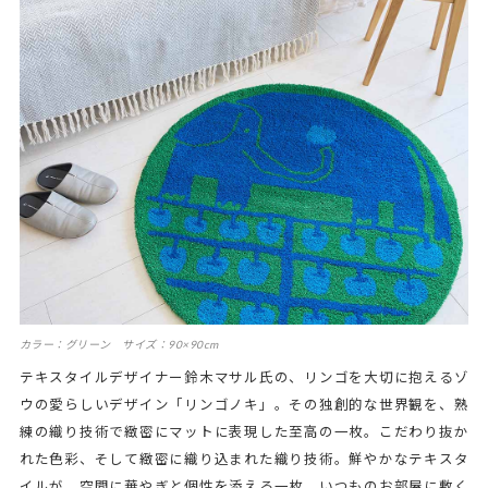
カラー：グリーン サイズ：90×90cm
テキスタイルデザイナー鈴木マサル氏の、リンゴを大切に抱えるゾ
ウの愛らしいデザイン「リンゴノキ」。その独創的な世界観を、熟
練の織り技術で緻密にマットに表現した至高の一枚。こだわり抜か
れた色彩、そして緻密に織り込まれた織り技術。鮮やかなテキスタ
イルが、空間に華やぎと個性を添える一枚。いつものお部屋に敷く