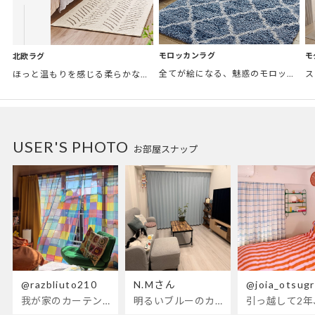
モロッカンラグ
モ
北欧ラグ
全てが絵になる、魅惑のモロッカンスタイル。トレンド感あふれるおしゃれな空間づくりに。
ほっと温もりを感じる柔らかな表情のものから、お部屋をぱっと明るくしているブライトカラーのアイテムまで幅広くご用意しました。
USER'S PHOTO
お部屋スナップ
@razbliuto210
N.Mさん
@joia_otsug
我が家のカーテンが新しくなりました🌼早起きが超絶苦手な私が、思わず朝カーテンを開けて光合成するようになったステンドグラスカーテン…！
明るいブルーのカーテンで、部屋全体が明るく。白を基調とした部屋にぴったりです。