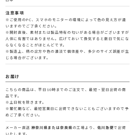
注意事項
※ご使用のPC、スマホのモニターの環境によって色の見え方が違
いますのでご了承ください。
※開封直後、素材または製品特有の匂いがある場合がございますが
人体に有害ではありません。広げておいて換気すると数日で気にな
らなくなることがほとんどです。
※製造上、柄の出方や色の濃淡で個体差や、多少のサイズ誤差が生
じる場合がございます。
お届け
こちらの商品は、平日10時までのご注文で、最短・翌日出荷の商
品です。
※土日祝を除きます。
※繁忙期など、最短営業日に出荷できないこともございますので予
めご了承ください。
メーカー直送
神奈川県または奈良県
の工場より、
佐川急便
で出荷
いたします。