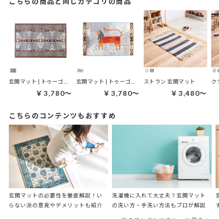
こちらの商品と同じカテゴリの商品
玄関マット | トゥーゴーマット ネイティブ
玄関マット | トゥーゴーマット ライオン
ストラン 玄関マット
ク
￥3,780～
￥3,780～
￥3,480～
こちらのコンテンツもおすすめ
玄関マットの必要性を徹底解説！い
洗濯機に入れて大丈夫？​​玄関マット
らない派の意見やデメリットも紹介
の洗い方・手洗い方法もプロが解説