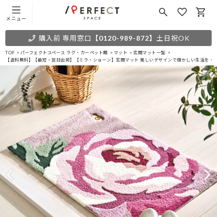
メニュー
購入前 専用窓口
【0120-989-872】
土日祝OK
TOP
パーフェクトスペース ラグ・カーペット館
マット
玄関マット一覧
【送料無料】【最短・翌日出荷】【ミラ・ショーン】玄関マット 美しいデザインで輝かしい生活を ＜