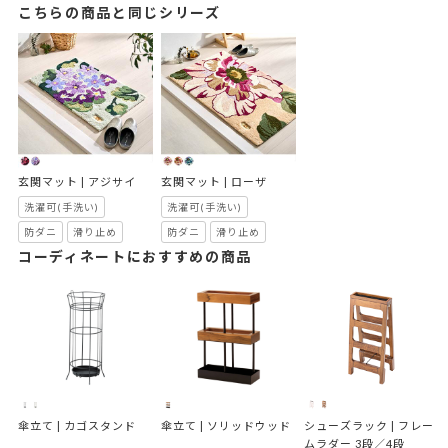
こちらの商品と同じシリーズ
玄関マット | アジサイ
玄関マット | ローザ
洗濯可(手洗い)
洗濯可(手洗い)
防ダニ
滑り止め
防ダニ
滑り止め
コーディネートにおすすめの商品
傘立て | カゴスタンド
傘立て | ソリッドウッド
シューズラック | フレー
ムラダー 3段／4段