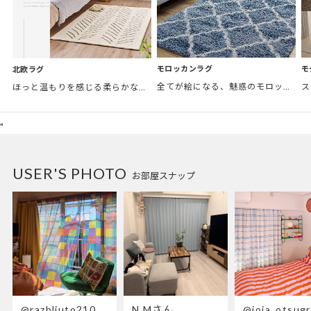
モロッカンラグ
モ
北欧ラグ
全てが絵になる、魅惑のモロッカンスタイル。トレンド感あふれるおしゃれな空間づくりに。
ほっと温もりを感じる柔らかな表情のものから、お部屋をぱっと明るくしているブライトカラーのアイテムまで幅広くご用意しました。
"
USER'S PHOTO
お部屋スナップ
@razbliuto210
N.Mさん
@joia_otsug