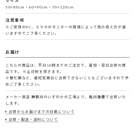
サイズ
50×80cm・60×90cm・70×120cm
注意事項
※ご使用のPC、スマホのモニターの環境によって色の見え方が違
いますのでご了承ください。
お届け
こちらの商品は、平日10時までのご注文で、最短・翌日出荷の商
品です。
※土日祝を除きます。
※繁忙期など、最短営業日に出荷できないこともございますので予
めご了承ください。
メーカー直送
神奈川
のいずれかの工場より、
佐川急便
で出荷いた
します。
出荷からお届けまでの日数について
出荷・配送・送料について