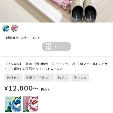
【撮影仕様】カラー：ピンク
1
11
/
【送料無料】【最短・翌日出荷】【ミラ・ショーン】玄関マット 美しいデザ
インで輝かしい生活を ＜オールドローズ＞
送料無料
洗濯可（手洗い）
防ダニ
滑り止め
12,800
¥
～
(税込)