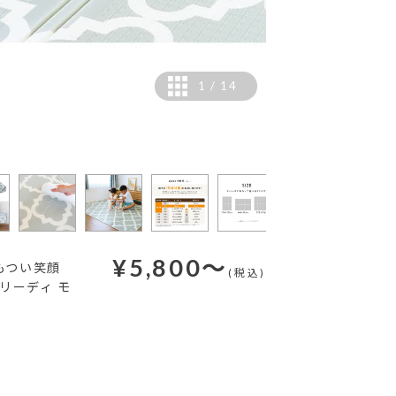
1
/
14
¥
5,800
～
もつい笑顔
(税込)
リーディ モ