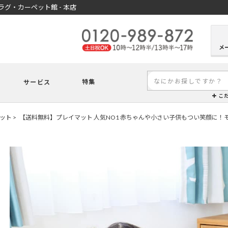
グ・カーペット館 - 本店
メ
特集
サービス
こ
ット
【送料無料】プレイマット 人気NO1 赤ちゃんや小さい子供もつい笑顔に！