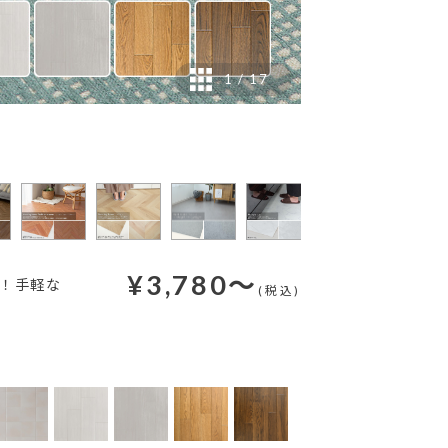
1
/
17
¥
3,780
～
ト！手軽な
(税込)