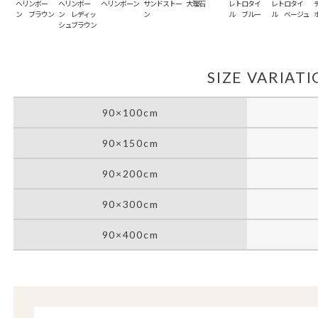
ヘリンボー
ヘリンボー
ヘリンボーン
サンドストー
大理石
レトロタイ
レトロタイ
ン ブラウン
ン レディッ
ン
ル ブルー
ル ベージュ
シュブラウン
SIZE VARIAT
90×100cm
90×150cm
90×200cm
90×300cm
90×400cm