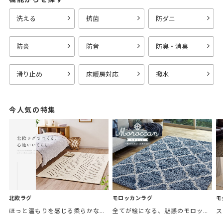
洗える
抗菌
防ダニ
防炎
防音
防臭・消臭
滑り止め
床暖房対応
撥水
今人気の特集
モロッカンラグ
モ
北欧ラグ
全てが絵になる、魅惑のモロッカンスタイル。トレンド感あふれるおしゃれな空間づくりに。
ほっと温もりを感じる柔らかな表情のものから、お部屋をぱっと明るくしているブライトカラーのアイテムまで幅広くご用意しました。