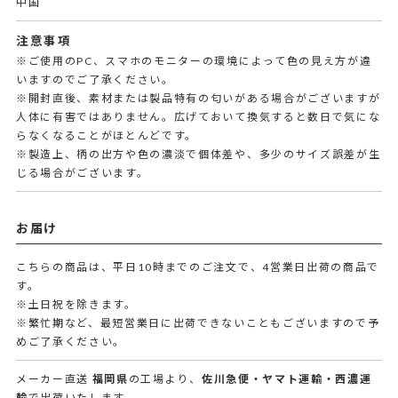
中国
注意事項
※ご使用のPC、スマホのモニターの環境によって色の見え方が違
いますのでご了承ください。
※開封直後、素材または製品特有の匂いがある場合がございますが
人体に有害ではありません。広げておいて換気すると数日で気にな
らなくなることがほとんどです。
※製造上、柄の出方や色の濃淡で個体差や、多少のサイズ誤差が生
じる場合がございます。
お届け
こちらの商品は、平日10時までのご注文で、4営業日出荷の商品で
す。
※土日祝を除きます。
※繁忙期など、最短営業日に出荷できないこともございますので予
めご了承ください。
メーカー直送
福岡県
の工場より、
佐川急便・ヤマト運輸・西濃運
輸
で出荷いたします。