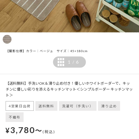
【撮影仕様】カラー：ベージュ サイズ：45×180cm
1
6
/
【送料無料】手洗いOK＆滑り止め付き！優しいホワイトボーダーで、キッ
チンに優しい彩りを添えるキッチンマット＜シンプルボーダー キッチンマッ
ト＞
4営業日出荷
送料無料
洗濯可（手洗い）
滑り止め
不織布
3,780
¥
～
(税込)