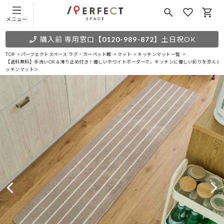
メニュー
購入前 専用窓口
【0120-989-872】
土日祝OK
TOP
パーフェクトスペース ラグ・カーペット館
マット
キッチンマット一覧
【送料無料】手洗いOK＆滑り止め付き！優しいホワイトボーダーで、キッチンに優しい彩りを添える
ッチンマット＞