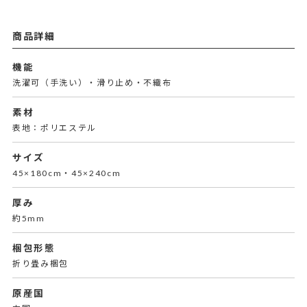
商品詳細
機能
洗濯可（手洗い）・滑り止め・不織布
素材
表地：ポリエステル
サイズ
45×180cm・45×240cm
厚み
約5mm
梱包形態
折り畳み梱包
原産国