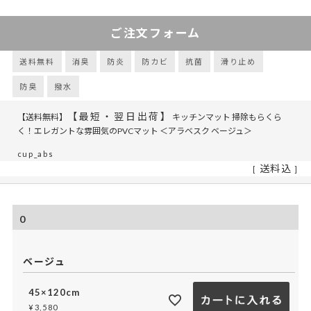
ご注文フォーム
送料無料
消臭
防炎
防カビ
抗菌
滑り止め
防臭
撥水
【最短・翌日出荷】
【送料無料】
キッチンマット 掃除もらくら
く！エレガントな雰囲気のPVCマット ＜アラベスク ベージュ＞
cup_abs
送料込
0
ベージュ
45×120cm
¥
3,580