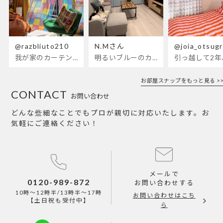
@razbliuto210
N.Mさん
@joia_otsug
我が家のカーテンが新しくなりました🌼早起きが超絶苦手な私が、思わず朝カーテンを開けて光合成するようになったステンドグラスカーテン…！
明るいブルーのカーテンで、部屋全体が明るく。白を基調とした部屋にぴったりです。
お部屋スナップをもっと見る >>
CONTACT
お問い合わせ
どんな些細なことでもプロが親切に対応いたします。お
気軽にご連絡ください！
メールで
0120-989-872
お問い合わせする
10時～12時半/13時半～17時
お問い合わせはこち
【土日祝も受付中】
ら