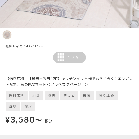
撮影サイズ：45×180cm
1
9
/
【送料無料】【最短・翌日出荷】キッチンマット 掃除もらくらく！エレガン
トな雰囲気のPVCマット ＜アラベスク ベージュ＞
送料無料
消臭
防炎
防カビ
抗菌
滑り止め
防臭
撥水
3,580
¥
～
(税込)