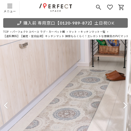
メニュー
購入前 専用窓口
【0120-989-872】
土日祝OK
TOP
パーフェクトスペース ラグ・カーペット館
マット
キッチンマット一覧
【送料無料】【最短・翌日出荷】キッチンマット 掃除もらくらく！エレガントな雰囲気のPVCマット 