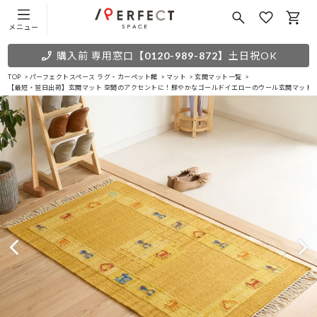
メニュー
購入前 専用窓口
【0120-989-872】
土日祝OK
TOP
パーフェクトスペース ラグ・カーペット館
マット
玄関マット一覧
【最短・翌日出荷】玄関マット 空間のアクセントに！鮮やかなゴールドイエローのウール玄関マット＜