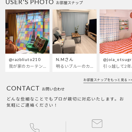
USER'S PHOTO
お部屋スナップ
@razbliuto210
N.Mさん
@joia_otsug
我が家のカーテンが新しくなりました🌼早起きが超絶苦手な私が、思わず朝カーテンを開けて光合成するようになったステンドグラスカーテン…！
明るいブルーのカーテンで、部屋全体が明るく。白を基調とした部屋にぴったりです。
お部屋スナップをもっと見る >>
CONTACT
お問い合わせ
どんな些細なことでもプロが親切に対応いたします。お
気軽にご連絡ください！