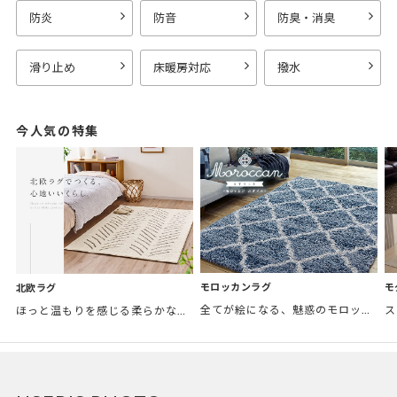
防炎
防音
防臭・消臭
滑り止め
床暖房対応
撥水
今人気の特集
モロッカンラグ
モ
北欧ラグ
全てが絵になる、魅惑のモロッカンスタイル。トレンド感あふれるおしゃれな空間づくりに。
ほっと温もりを感じる柔らかな表情のものから、お部屋をぱっと明るくしているブライトカラーのアイテムまで幅広くご用意しました。