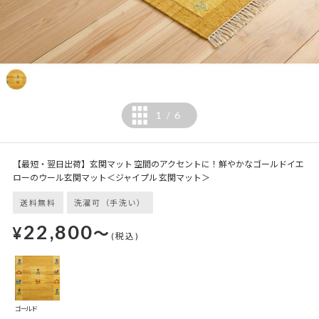
1
6
/
【最短・翌日出荷】玄関マット 空間のアクセントに！鮮やかなゴールドイエ
ローのウール玄関マット＜ジャイプル 玄関マット＞
送料無料
洗濯可（手洗い）
22,800
¥
～
(税込)
ゴールド