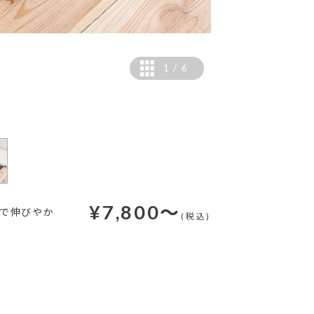
1
/
6
¥
7,800
～
朴で伸びやか
(税込)