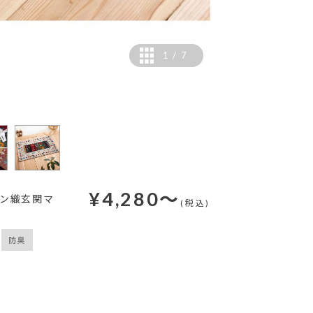
1
/
7
カラー：ブラウン
¥
4,280
～
トン織玄関マ
(税込)
防臭