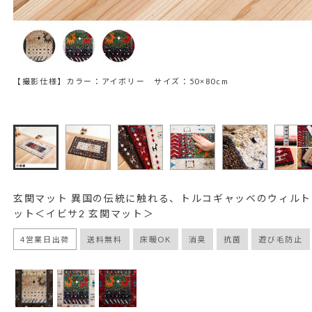
【撮影仕様】カラー：アイボリー サイズ：50×80cm
玄関マット 異国の伝統に触れる、トルコギャッベのウィル
ット＜イビサ2 玄関マット＞
4営業日出荷
送料無料
床暖OK
消臭
抗菌
遊び毛防止