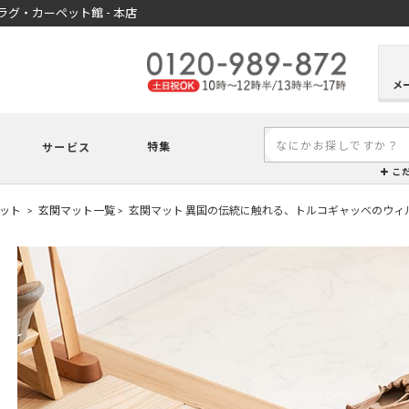
グ・カーペット館 - 本店
メ
特集
サービス
こ
ット
玄関マット一覧
玄関マット 異国の伝統に触れる、トルコギャッベのウィ