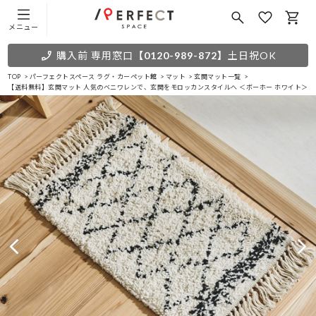
メニュー
購入前 専用窓口
【0120-989-872】
土日祝OK
TOP
パーフェクトスペース ラグ・カーペット館
マット
玄関マット一覧
【送料無料】玄関マット 人気のベニワレンで、玄関をモロッカンスタイルへ ＜ボーホー ホワイト＞