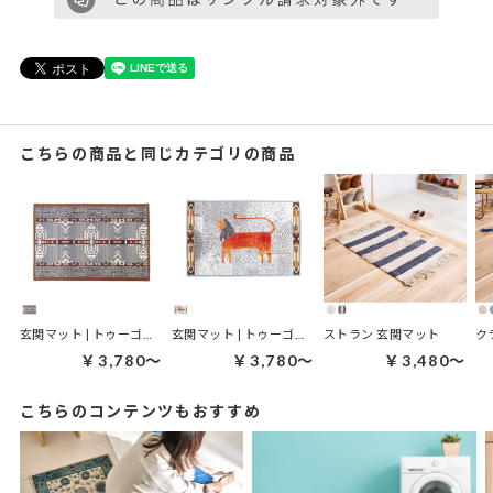
こちらの商品と同じカテゴリの商品
玄関マット | トゥーゴーマット ネイティブ
玄関マット | トゥーゴーマット ライオン
ストラン 玄関マット
ク
￥3,780～
￥3,780～
￥3,480～
こちらのコンテンツもおすすめ