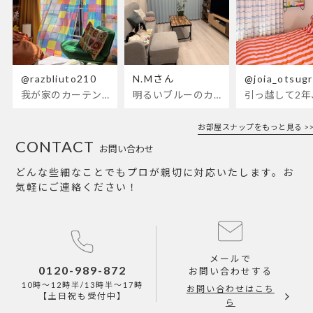
@razbliuto210
N.Mさん
@joia_otsug
我が家のカーテンが新しくなりました🌼早起きが超絶苦手な私が、思わず朝カーテンを開けて光合成するようになったステンドグラスカーテン…！
明るいブルーのカーテンで、部屋全体が明るく。白を基調とした部屋にぴったりです。
お部屋スナップをもっと見る >>
CONTACT
お問い合わせ
どんな些細なことでもプロが親切に対応いたします。お
気軽にご連絡ください！
メールで
0120-989-872
お問い合わせする
10時～12時半/13時半～17時
お問い合わせはこち
【土日祝も受付中】
ら