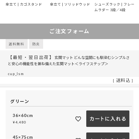
傘立て | カゴスタンド
傘立て | ソリッドウッド
シューズラック | フレー
ムラダー 3段／4段
ご注文フォーム
送料無料
防炎
【最短・翌日出荷】
玄関マット どんな空間にも馴染むシンプルさ
と安心の機能性を兼ね備えた玄関マット＜ライフステップ＞
cup_lsm
送料込
グリーン
36×60cm
¥
4,480
45×75cm