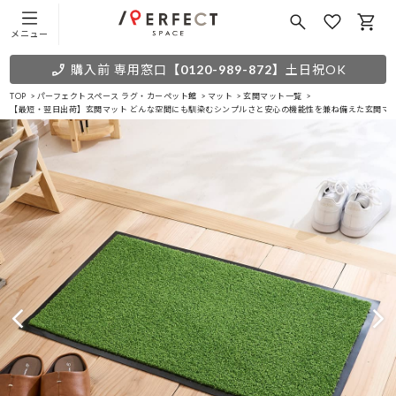
メニュー
購入前 専用窓口
【0120-989-872】
土日祝OK
TOP
パーフェクトスペース ラグ・カーペット館
マット
玄関マット一覧
【最短・翌日出荷】玄関マット どんな空間にも馴染むシンプルさと安心の機能性を兼ね備えた玄関マ