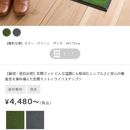
【撮影仕様】カラー：グリーン サイズ：45×75cm
1
7
/
【最短・翌日出荷】玄関マット どんな空間にも馴染むシンプルさと安心の機
能性を兼ね備えた玄関マット＜ライフステップ＞
送料無料
防炎
4,480
¥
～
(税込)