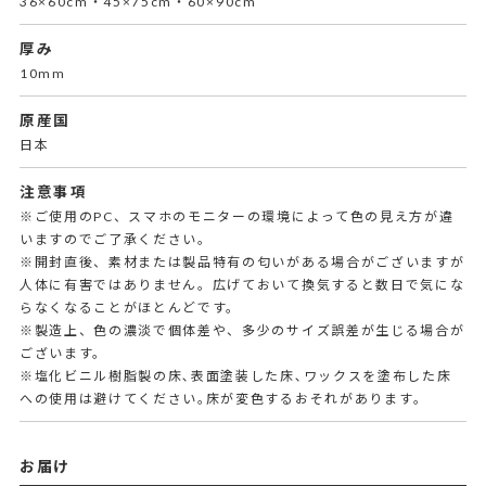
36×60cm・45×75cm・60×90cm
厚み
10mm
原産国
日本
注意事項
※ご使用のPC、スマホのモニターの環境によって色の見え方が違
いますのでご了承ください。
※開封直後、素材または製品特有の匂いがある場合がございますが
人体に有害ではありません。広げておいて換気すると数日で気にな
らなくなることがほとんどです。
※製造上、色の濃淡で個体差や、多少のサイズ誤差が生じる場合が
ございます。
※塩化ビニル樹脂製の床､表面塗装した床､ワックスを塗布した床
への使用は避けてください｡床が変色するおそれがあります｡
お届け