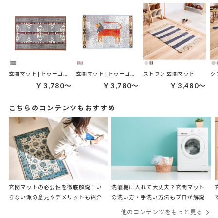
玄関マット | トゥーゴーマット ネイティブ
玄関マット | トゥーゴーマット ライオン
ストラン 玄関マット
ク
￥3,780～
￥3,780～
￥3,480～
こちらのコンテンツもおすすめ
玄関マットの必要性を徹底解説！い
洗濯機に入れて大丈夫？​​玄関マット
らない派の意見やデメリットも紹介
の洗い方・手洗い方法もプロが解説
他のコンテンツをもっと見る