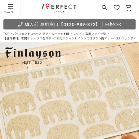
メニュー
購入前 専用窓口
【0120-989-872】
土日祝OK
TOP
パーフェクトスペース ラグ・カーペット館
マット
玄関マット一覧
【送料無料】玄関マット ゾウをモチーフにしたフィンレイソンのゴブラン織マット＜エレファンティ 