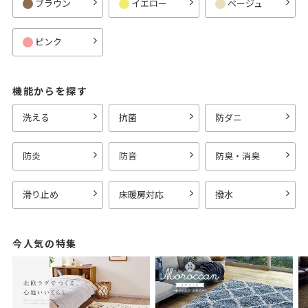
ブラウン
イエロー
ベージュ
ピンク
機能からを探す
洗える
抗菌
防ダニ
防炎
防音
防臭・消臭
滑り止め
床暖房対応
撥水
今人気の特集