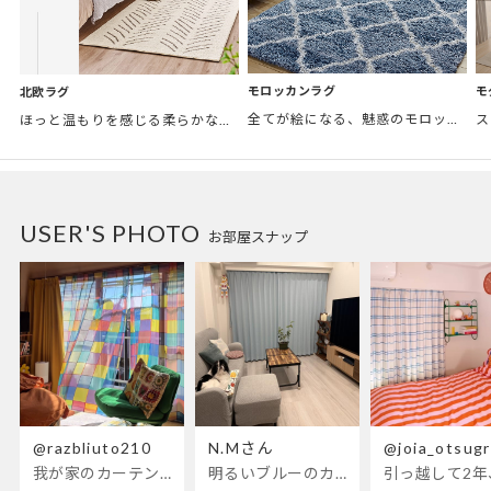
モロッカンラグ
モ
北欧ラグ
全てが絵になる、魅惑のモロッカンスタイル。トレンド感あふれるおしゃれな空間づくりに。
ほっと温もりを感じる柔らかな表情のものから、お部屋をぱっと明るくしているブライトカラーのアイテムまで幅広くご用意しました。
USER'S PHOTO
お部屋スナップ
@razbliuto210
N.Mさん
@joia_otsug
我が家のカーテンが新しくなりました🌼早起きが超絶苦手な私が、思わず朝カーテンを開けて光合成するようになったステンドグラスカーテン…！
明るいブルーのカーテンで、部屋全体が明るく。白を基調とした部屋にぴったりです。