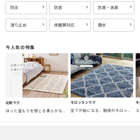
防炎
防音
防臭・消臭
滑り止め
床暖房対応
撥水
今人気の特集
モロッカンラグ
モ
北欧ラグ
全てが絵になる、魅惑のモロッカンスタイル。トレンド感あふれるおしゃれな空間づくりに。
ほっと温もりを感じる柔らかな表情のものから、お部屋をぱっと明るくしているブライトカラーのアイテムまで幅広くご用意しました。