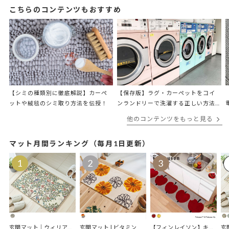
こちらのコンテンツもおすすめ
【シミの種類別に徹底解説】カーペ
【保存版】ラグ・カーペットをコイ
ットや絨毯のシミ取り方法を伝授！
ンランドリーで洗濯する正しい方法
をプロが解説
他のコンテンツをもっと見る
マット月間ランキング（毎月1日更新）
玄関マット｜ウィリアムモリス ケルムスコットツリー
玄関マット | ビタミン
【フィンレイソン】キッチンマット｜オンップキッチンマット