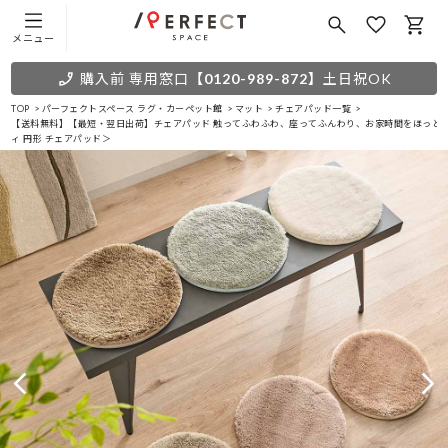
メニュー
購入前 専用窓口
【0120-989-872】
土日祝OK
TOP
パーフェクトスペース ラグ・カーペット館
マット
チェアパッド一覧
【送料無料】【最短・翌日出荷】チェアパッド 触ってふわふわ、座ってふんわり、お家時間をほっと
ィ 円形 チェアパッド＞