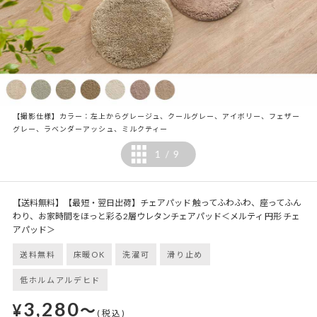
【撮影仕様】カラー：左上からグレージュ、クールグレー、アイボリー、フェザー
グレー、ラベンダーアッシュ、ミルクティー
1
9
/
【送料無料】【最短・翌日出荷】チェアパッド 触ってふわふわ、座ってふん
わり、お家時間をほっと彩る2層ウレタンチェアパッド＜メルティ 円形 チェ
アパッド＞
送料無料
床暖OK
洗濯可
滑り止め
低ホルムアルデヒド
3,280
¥
～
(税込)