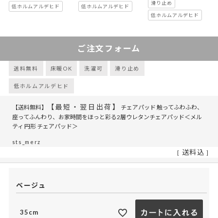
滑り止め
低ホルムアルデヒド
低ホルムアルデヒド
低ホルムアルデヒド
ご注文フォーム
送料無料
床暖OK
洗濯可
滑り止め
低ホルムアルデヒド
【最短・翌日出荷】
【送料無料】
チェアパッド 触ってふわふわ、
座ってふんわり、お家時間をほっと彩る2層ウレタンチェアパッド＜メル
ティ 円形 チェアパッド＞
sts_merz
送料込
ベージュ
35cm