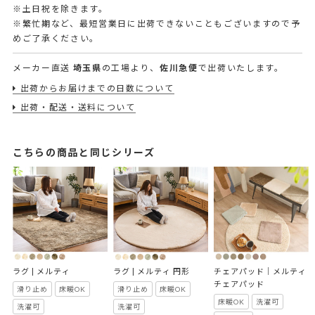
※土日祝を除きます。
※繁忙期など、最短営業日に出荷できないこともございますので予
めご了承ください。
メーカー直送
埼玉県
の工場より、
佐川急便
で出荷いたします。
出荷からお届けまでの日数について
出荷・配送・送料について
こちらの商品と同じシリーズ
ラグ | メルティ
ラグ | メルティ 円形
チェアパッド｜メルティ 
チェアパッド
滑り止め
床暖OK
滑り止め
床暖OK
床暖OK
洗濯可
洗濯可
洗濯可