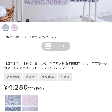
【撮影仕様】カラー：左からピンク、グレー
1
11
/
【送料無料】【最短・翌日出荷】バスマット 吸水性抜群！シャリフワ感が心
地よい魅力のバスマット＜フワシャリ バスマット＞
送料無料
洗濯可
滑り止め
不織布
4,280
¥
～
(税込)