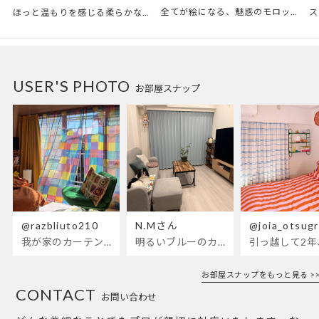
全てが絵になる、魅惑のモロッカンスタイル。トレンド感あふれるおしゃれな空間づくりに。
ほっと温もりを感じる柔らかな表情のものから、お部屋をぱっと明るくしているブライトカラーのアイテムまで幅広くご用意しました。
USER'S PHOTO
お部屋スナップ
@razbliuto210
N.Mさん
@joia_otsug
我が家のカーテンが新しくなりました🌼早起きが超絶苦手な私が、思わず朝カーテンを開けて光合成するようになったステンドグラスカーテン…！
明るいブルーのカーテンで、部屋全体が明るく。白を基調とした部屋にぴったりです。
お部屋スナップをもっと見る >>
CONTACT
お問い合わせ