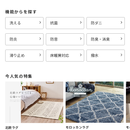
機能からを探す
洗える
抗菌
防ダニ
防炎
防音
防臭・消臭
滑り止め
床暖房対応
撥水
今人気の特集
モロッカンラグ
モ
北欧ラグ